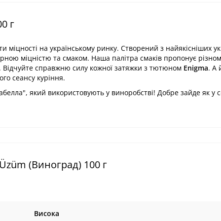
0 г
и міцності на українському ринку. Створений з найякісніших у
ірною міцністю та смаком. Наша палітра смаків пропонує різном
ак. Відчуйте справжню силу кожної затяжки з тютюном
Enigma
. А 
го сеансу куріння.
абелла", який використовують у виноробстві! Добре зайде як у со
Üzüm (Виноград) 100 г
Висока