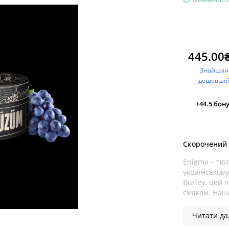
445.00
Знайшли
дешевше
+44.5
бону
Скорочений
Enigma – тют
українському
Burley, цей 
смаком. Наша
Читати дал