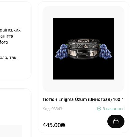
країнських
аніття
його
ло, так і
Тютюн Enigma Üzüm (Виноград) 100 г
Код: 03343
В наявності
445.00₴