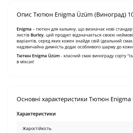
Опис Тютюн Enigma Üzüm (Виноград) 10
Enigma
– тютюн для кальяну, що визначає нові стандарт
листів
Burley
, цей продукт відзначається своєю неймов
варіантів, серед яких кожен знайде свій ідеальний см
надзвичайна димність додає особливого шарму до кожно
Тютюн Enigma Üzüm
- класний смак винограду сорту "Із
в міксах!
Основні характеристики Тютюн Enigma 
Характеристики
Жаростійкість