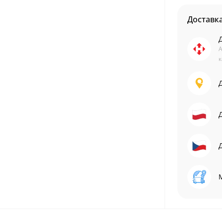
Доставк
А
к