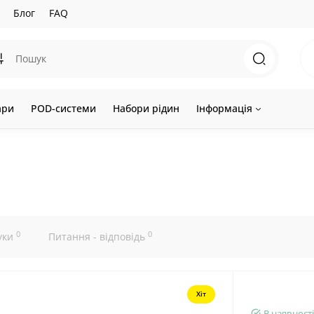
Блог
FAQ
ари
POD-системи
Набори рідин
Інформація
0
0
уки
Питання - відповідь
Хіт
В наявності