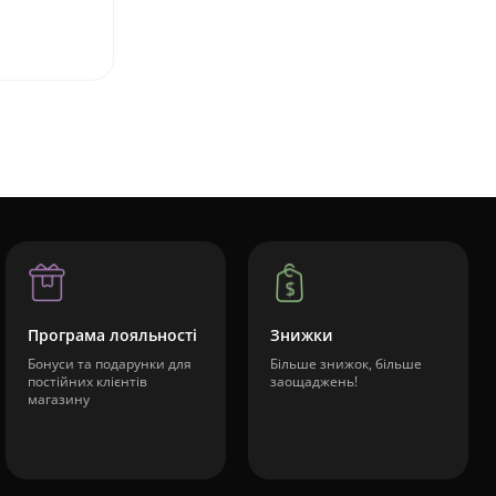
Програма лояльності
Знижки
Бонуси та подарунки для
Більше знижок, більше
постійних клієнтів
заощаджень!
магазину