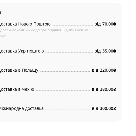
а
Доставка Новою Поштою
від
70.00₴
дреси найближчих до вас відділень дивитися на
арті
Доставка Укр поштою
від
35.00₴
Доставка в Польщу
від
220.00₴
Доставка в Чехію
від
380.00₴
Міжнародна доставка
від
300.00₴