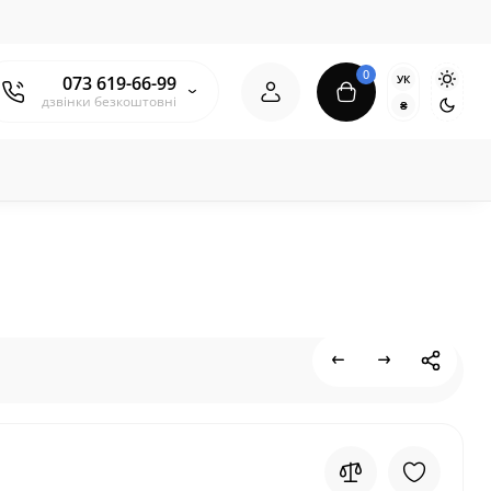
0
УК
073 619-66-99
дзвінки безкоштовні
₴