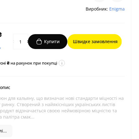
Виробник:
Enigma
₴
Купити
Швидке замовлення
?
сні ₴
на рахунок при покупці
i
 опис
юн для кальяну, що визначає нові стандарти міцності на
 ринку. Створений з найякісніших українських листів
продукт відзначається своєю неймовірною міцністю та
 палітра смак...
і...