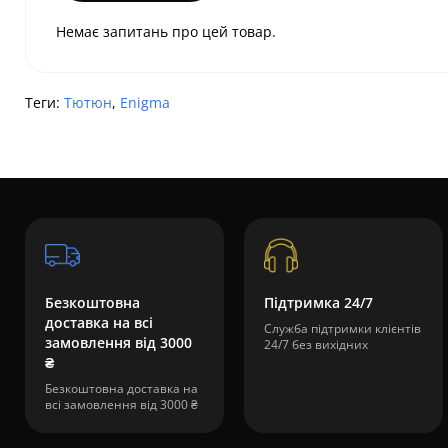
Немає запитань про цей товар.
Теги:
Тютюн
,
Enigma
Безкоштовна
Підтримка 24/7
доставка на всі
Служба підтримки клієнтів
замовлення від 3000
24/7 без вихідних
₴
Безкоштовна доставка на
всі замовлення від 3000 ₴