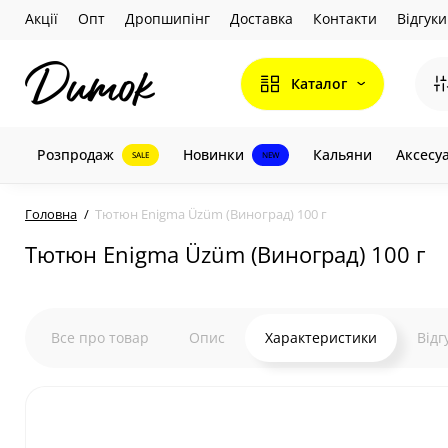
Акції
Опт
Дропшипінг
Доставка
Контакти
Відгуки
Каталог
Розпродаж
Новинки
Кальяни
Аксесу
SALE
NEW
Головна
Тютюн Enigma Üzüm (Виноград) 100 г
Тютюн Enigma Üzüm (Виноград) 100 г
Все про товар
Опис
Характеристики
Відг