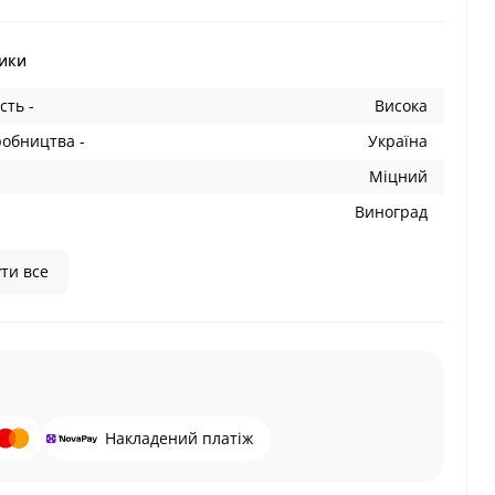
ики
сть -
Висока
робництва -
Україна
Міцний
Виноград
ти все
Накладений платіж