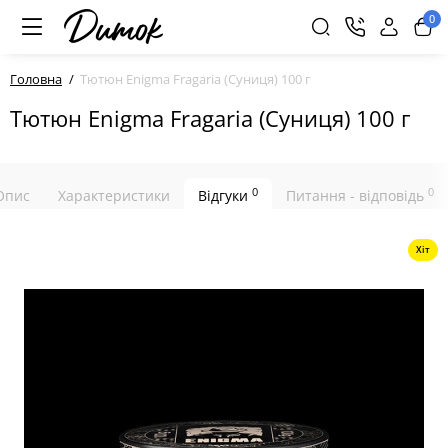
0
Головна
Тютюн Enigma Fragaria (Суниця) 100 г
Тютюн Enigma Fragaria (Суниця) 100 г
0
0
Опис
Характеристики
Відгуки
Питання - відповідь
Хіт