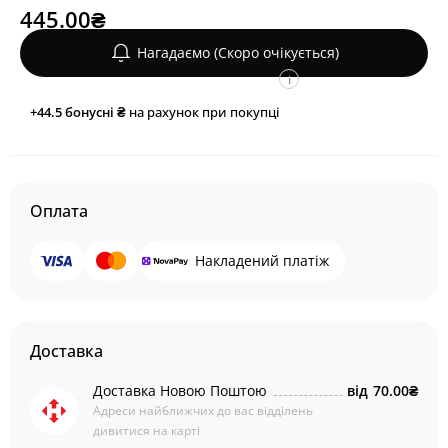
445.00₴
Нагадаємо (Скоро очікується)
i
+44.5
бонусні ₴
на рахунок при покупці
Оплата
Накладений платіж
Доставка
Доставка Новою Поштою
від
70.00₴
Адреси найближчих до вас відділень
дивитися на карті