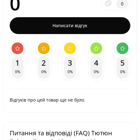
0
0
Написати відгук
1
2
3
4
5
0%
0%
0%
0%
0%
Відгуків про цей товар ще не було.
Питання та відповіді (FAQ) Тютюн