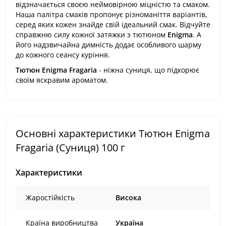
відзначається своєю неймовірною міцністю та смаком.
Наша палітра смаків пропонує різноманіття варіантів,
серед яких кожен знайде свій ідеальний смак. Відчуйте
справжню силу кожної затяжки з тютюном
Enigma
. А
його надзвичайна димність додає особливого шарму
до кожного сеансу куріння.
Тютюн Enigma Fragaria
- ніжна суниця, що підкорює
своїм яскравим ароматом.
Основні характеристики Тютюн Enigma
Fragaria (Суниця) 100 г
Характеристики
Жаростійкість
Висока
Країна виробництва
Україна