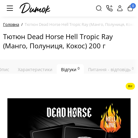
0
Головна
Тютюн Dead Horse Hell Tropic Ray (Манго, Полуниця, Кокос)
Тютюн Dead Horse Hell Tropic Ray
(Манго, Полуниця, Кокос) 200 г
0
0
Опис
Характеристики
Відгуки
Питання - відповідь
Хіт