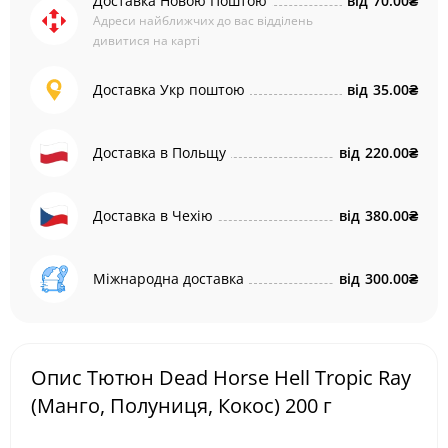
Доставка Новою Поштою
від
70.00₴
Адреси найближчих до вас відділень
дивитися на карті
Доставка Укр поштою
від
35.00₴
Доставка в Польщу
від
220.00₴
Доставка в Чехію
від
380.00₴
Міжнародна доставка
від
300.00₴
Опис Тютюн Dead Horse Hell Tropic Ray
(Манго, Полуниця, Кокос) 200 г