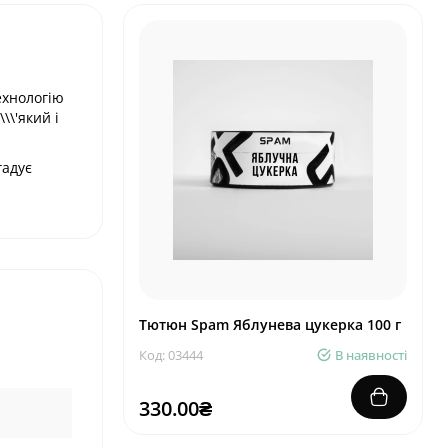
ехнологію
\'який і
гадує
Тютюн Spam Яблунева цукерка 100 г
Код: 03444
В наявності
330.00₴