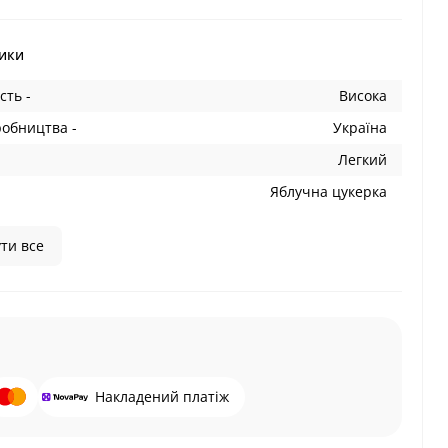
ики
сть -
Висока
робництва -
Україна
Легкий
Яблучна цукерка
ти все
Накладений платіж