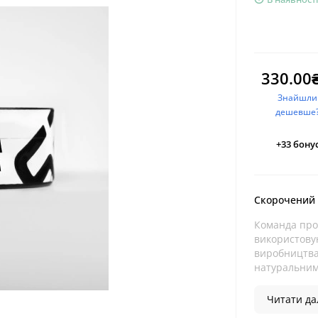
330.00
Знайшли
дешевше
+33
бонус
Скорочений
Команда про
використову
виробництва.
натуральним
Читати дал