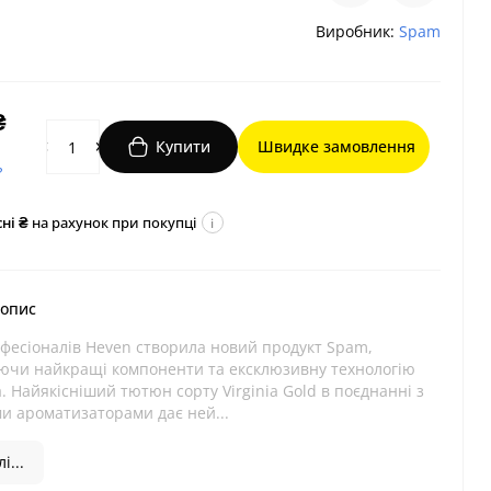
Виробник:
Spam
₴
Купити
Швидке замовлення
?
ні ₴
на рахунок при покупці
i
 опис
фесіоналів Heven створила новий продукт Spam,
ючи найкращі компоненти та ексклюзивну технологію
 Найякісніший тютюн сорту Virginia Gold в поєднанні з
и ароматизаторами дає ней...
і...