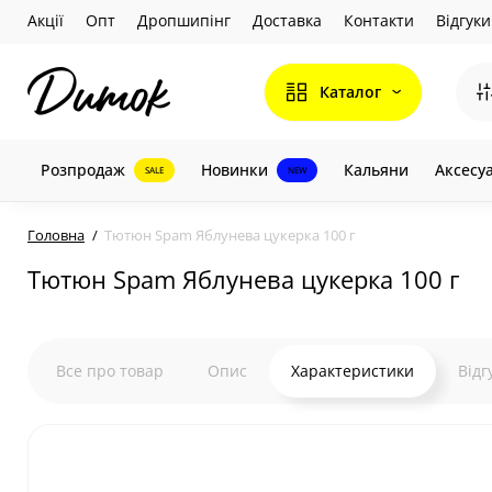
Акції
Опт
Дропшипінг
Доставка
Контакти
Відгуки
Каталог
Розпродаж
Новинки
Кальяни
Аксесу
SALE
NEW
Головна
Тютюн Spam Яблунева цукерка 100 г
Тютюн Spam Яблунева цукерка 100 г
Все про товар
Опис
Характеристики
Відг