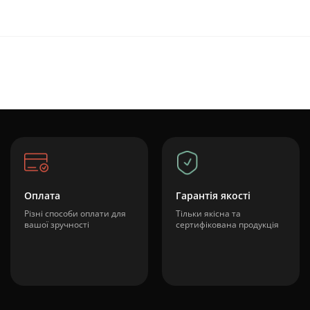
Оплата
Гарантія якості
Різні способи оплати для
Тільки якісна та
вашої зручності
сертифікована продукція