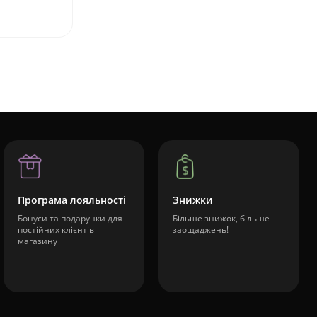
Програма лояльності
Знижки
Бонуси та подарунки для
Більше знижок, більше
постійних клієнтів
заощаджень!
магазину