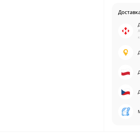
Доставк
А
к