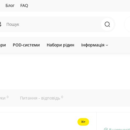
Блог
FAQ
ари
POD-системи
Набори рідин
Інформація
0
0
уки
Питання - відповідь
Хіт
В наявності