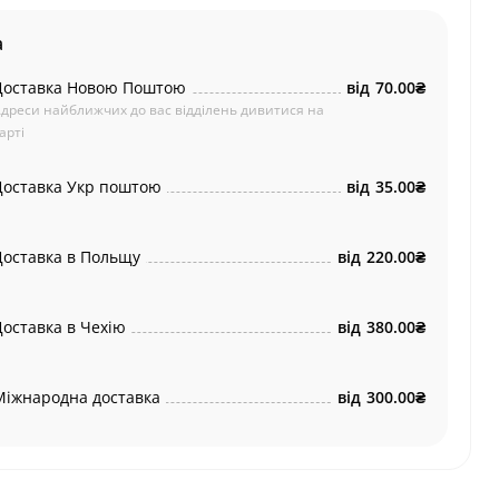
а
Доставка Новою Поштою
від
70.00₴
дреси найближчих до вас відділень дивитися на
арті
Доставка Укр поштою
від
35.00₴
Доставка в Польщу
від
220.00₴
Доставка в Чехію
від
380.00₴
Міжнародна доставка
від
300.00₴