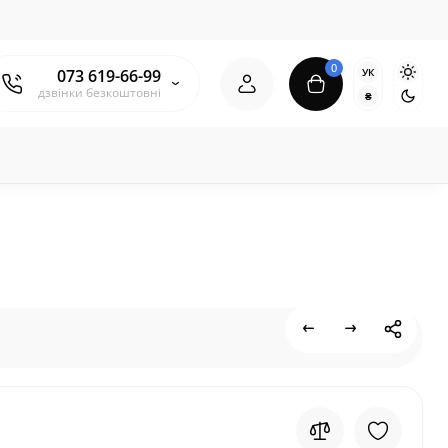
0
УК
073 619-66-99
дзвінки безкоштовні
₴