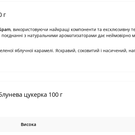
 г
Spam
, використовуючи найкращі компоненти та ексклюзивну т
 поєднанні з натуральними ароматизаторами дає неймовірно м\\
еленої яблучної карамелі. Яскравий, соковитий і насичений, на
лунева цукерка 100 г
Висока