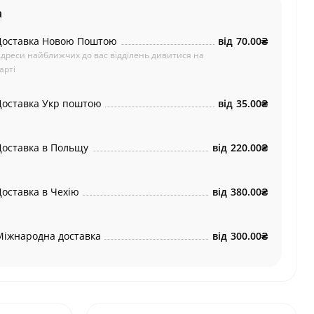
а
Доставка Новою Поштою
від
70.00₴
дреси найближчих до вас відділень дивитися на
арті
Доставка Укр поштою
від
35.00₴
Доставка в Польщу
від
220.00₴
Доставка в Чехію
від
380.00₴
Міжнародна доставка
від
300.00₴