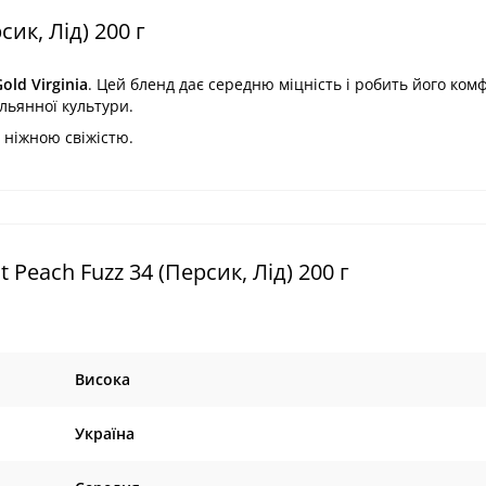
ик, Лід) 200 г
old Virginia
.
Цей бленд дає
середню міцність
і робить його
ком
льянної культури.
 ніжною свіжістю.
Peach Fuzz 34 (Персик, Лід) 200 г
Висока
Україна