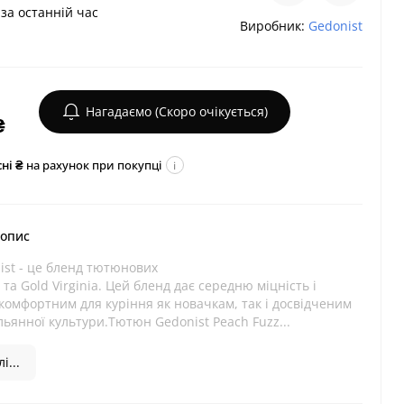
за останній час
Виробник:
Gedonist
Нагадаємо (Скоро очікується)
₴
ні ₴
на рахунок при покупці
i
 опис
ist - це бленд тютюнових
 та Gold Virginia. Цей бленд дає середню міцність і
комфортним для куріння як новачкам, так і досвідченим
ьянної культури.Тютюн Gedonist Peach Fuzz...
і...