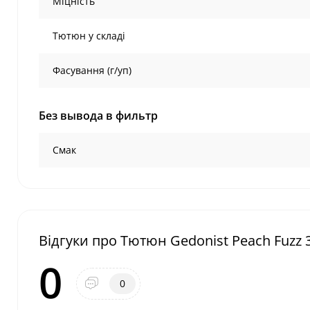
Міцність
Тютюн у складі
Фасування (г/уп)
Без вывода в фильтр
Смак
Відгуки про Тютюн Gedonist Peach Fuzz 34
0
0