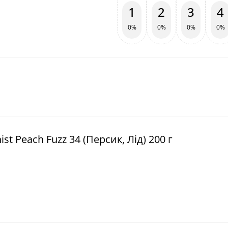
1
2
3
4
0%
0%
0%
0%
t Peach Fuzz 34 (Персик, Лід) 200 г