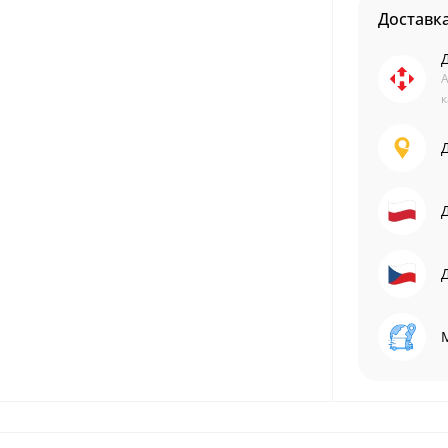
Доставк
А
к