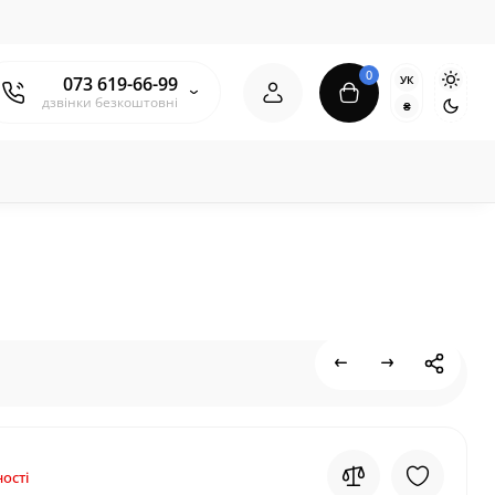
0
УК
073 619-66-99
дзвінки безкоштовні
₴
ості