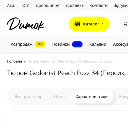
Акції
Опт
Дропшипінг
Доставка
Контакти
Відгуки
Каталог
Розпродаж
Новинки
Кальяни
Аксесу
SALE
NEW
Головна
Тютюн Gedonist Peach Fuzz 34 (Персик, Лід) 200 г
Тютюн Gedonist Peach Fuzz 34 (Персик, 
Все про товар
Опис
Характеристики
Відг