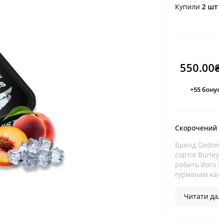
Купили
2 шт
550.00
+55
бонус
Скорочений
Бренд Gedon
сортів Burley
робить його 
гурманам кал
Читати дал