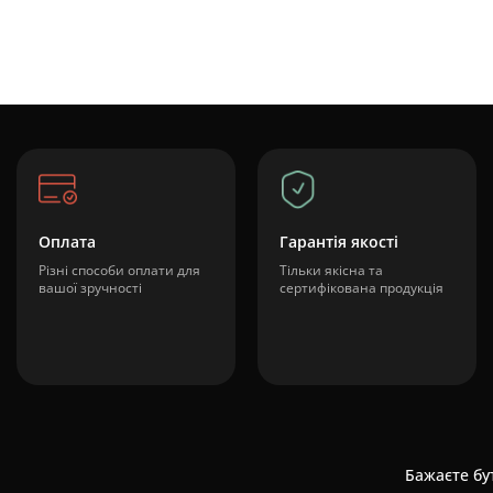
Оплата
Гарантія якості
Різні способи оплати для
Тільки якісна та
вашої зручності
сертифікована продукція
Бажаєте бут