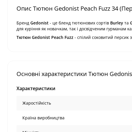
Опис Тютюн Gedonist Peach Fuzz 34 (Перс
Бренд
Gedonist
- це бленд тютюнових сортів
Burley
та
G
для куріння
як
новачкам
, так і
досвідченим гурманам
ка
Тютюн Gedonist Peach
Fuzz
- с
пілий соковитий персик з
Основні характеристики Тютюн Gedonist 
Характеристики
Жаростійкість
Країна виробництва