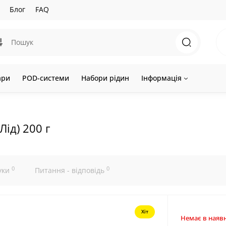
Блог
FAQ
ари
POD-системи
Набори рідин
Інформація
Лід) 200 г
0
0
уки
Питання - відповідь
Хіт
Немає в наявн