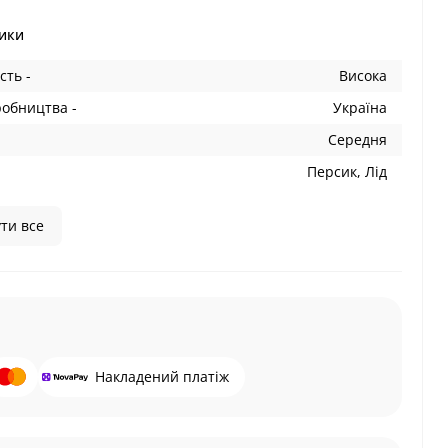
ики
сть -
Висока
робництва -
Україна
Середня
Персик, Лід
ти все
Накладений платіж