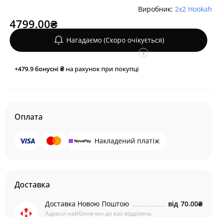
Виробник:
2x2 Hookah
4799.00₴
Нагадаємо (Скоро очікується)
i
+479.9
бонусні ₴
на рахунок при покупці
Оплата
Накладений платіж
Доставка
Доставка Новою Поштою
від
70.00₴
Адреси найближчих до вас відділень