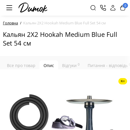
0
Головна
Кальян 2X2 Hookah Medium Blue Full Set 54 см
Кальян 2X2 Hookah Medium Blue Full
Set 54 см
0
Все про товар
Опис
Відгуки
Питання - відповідь
Хіт