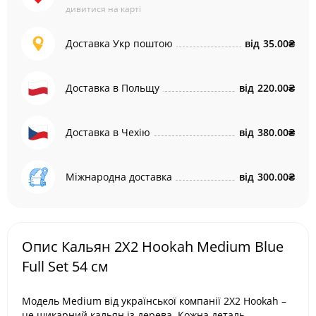
дивитися на карті
Доставка Укр поштою
від
35.00₴
Доставка в Польщу
від
220.00₴
Доставка в Чехію
від
380.00₴
Міжнародна доставка
від
300.00₴
Опис Кальян 2X2 Hookah Medium Blue
Full Set 54 см
Модель Medium від української компанії 2X2 Hookah –
це шикарний кальян із дерева. Кожна деталь