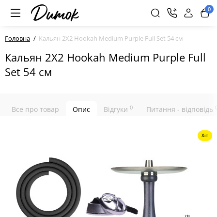
0
Головна
Кальян 2X2 Hookah Medium Purple Full Set 54 см
Кальян 2X2 Hookah Medium Purple Full
Set 54 см
0
Все про товар
Опис
Відгуки
Питання - відповідь
Хіт