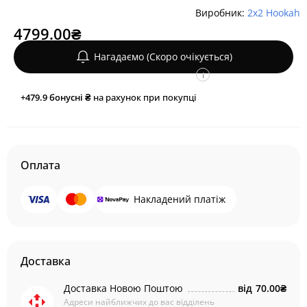
Виробник:
2x2 Hookah
4799.00₴
Нагадаємо (Скоро очікується)
i
+479.9
бонусні ₴
на рахунок при покупці
Оплата
Накладений платіж
Доставка
Доставка Новою Поштою
від
70.00₴
Адреси найближчих до вас відділень