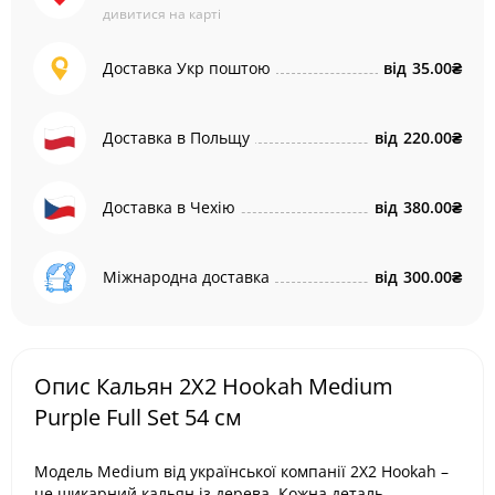
дивитися на карті
Доставка Укр поштою
від
35.00₴
Доставка в Польщу
від
220.00₴
Доставка в Чехію
від
380.00₴
Міжнародна доставка
від
300.00₴
Опис Кальян 2X2 Hookah Medium
Purple Full Set 54 см
Модель Medium від української компанії 2X2 Hookah –
це шикарний кальян із дерева. Кожна деталь