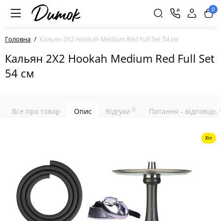
0
Головна
Кальян 2X2 Hookah Medium Red Full Set 54 см
Кальян 2X2 Hookah Medium Red Full Set
54 см
0
Все про товар
Опис
Відгуки
Питання - відповідь
Хіт