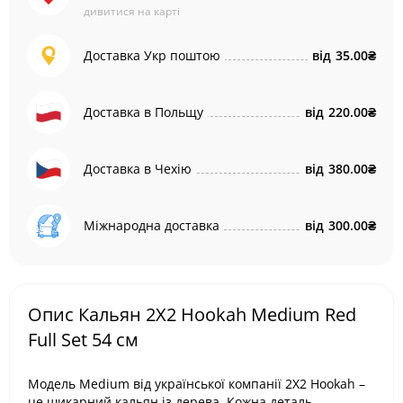
дивитися на карті
Доставка Укр поштою
від
35.00₴
Доставка в Польщу
від
220.00₴
Доставка в Чехію
від
380.00₴
Міжнародна доставка
від
300.00₴
Опис Кальян 2X2 Hookah Medium Red
Full Set 54 см
Модель Medium від української компанії 2X2 Hookah –
це шикарний кальян із дерева. Кожна деталь