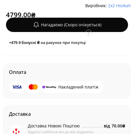
Виробник:
2x2 Hookah
4799.00₴
Нагадаємо (Скоро очікується)
i
+479.9
бонусні ₴
на рахунок при покупці
Оплата
Накладений платіж
Доставка
Доставка Новою Поштою
від
70.00₴
Адреси найближчих до вас відділень