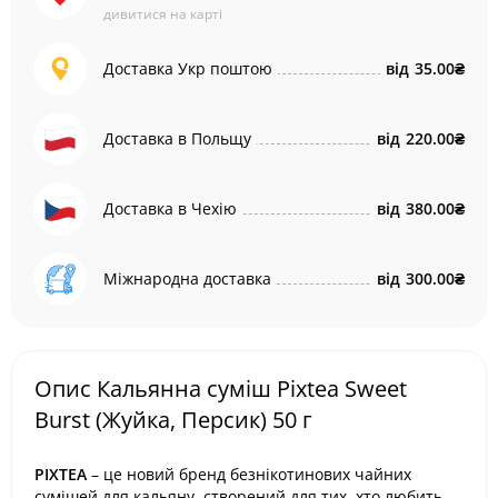
дивитися на карті
Доставка Укр поштою
від
35.00₴
Доставка в Польщу
від
220.00₴
Доставка в Чехію
від
380.00₴
Міжнародна доставка
від
300.00₴
Опис Кальянна суміш Pixtea Sweet
Burst (Жуйка, Персик) 50 г
PIXTEA
– це новий бренд безнікотинових чайних
сумішей для кальяну, створений для тих, хто любить