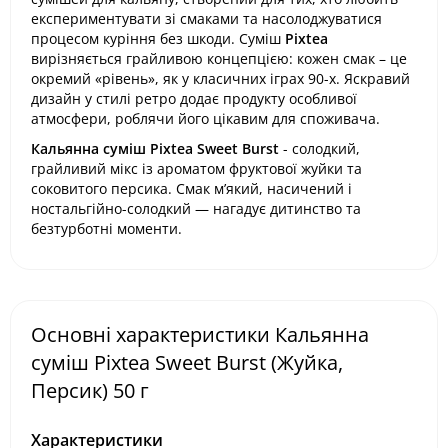
експериментувати зі смаками та насолоджуватися
процесом куріння без шкоди. Суміш
Pixtea
вирізняється грайливою концепцією: кожен смак – це
окремий «рівень», як у класичних іграх 90-х. Яскравий
дизайн у стилі ретро додає продукту особливої
атмосфери, роблячи його цікавим для споживача.
Кальянна суміш Pixtea Sweet Burst
- солодкий,
грайливий мікс із ароматом фруктової жуйки та
соковитого персика. Смак м’який, насичений і
ностальгійно-солодкий — нагадує дитинство та
безтурботні моменти.
Основні характеристики Кальянна
суміш Pixtea Sweet Burst (Жуйка,
Персик) 50 г
Характеристики