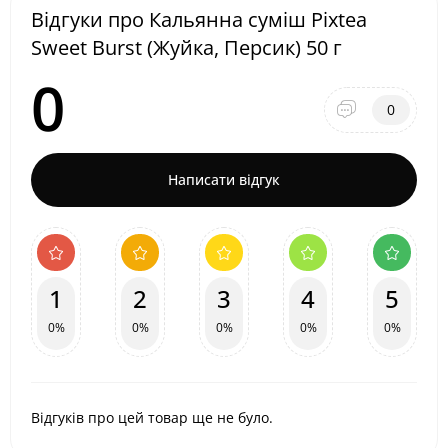
Відгуки про Кальянна суміш Pixtea
Sweet Burst (Жуйка, Персик) 50 г
0
0
Написати відгук
1
2
3
4
5
0%
0%
0%
0%
0%
Відгуків про цей товар ще не було.