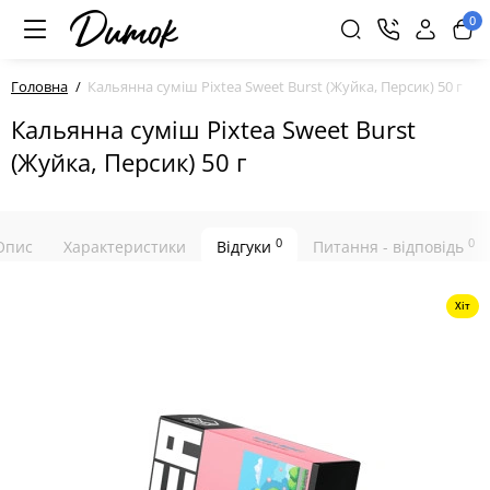
0
Головна
Кальянна суміш Pixtea Sweet Burst (Жуйка, Персик) 50 г
Кальянна суміш Pixtea Sweet Burst
(Жуйка, Персик) 50 г
0
0
Опис
Характеристики
Відгуки
Питання - відповідь
Хіт