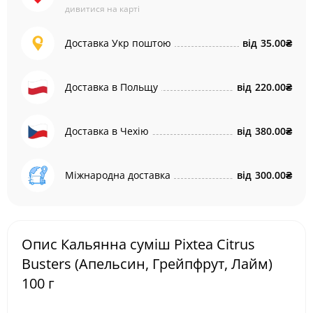
дивитися на карті
Доставка Укр поштою
від
35.00₴
Доставка в Польщу
від
220.00₴
Доставка в Чехію
від
380.00₴
Міжнародна доставка
від
300.00₴
Опис Кальянна суміш Pixtea Citrus
Busters (Апельсин, Грейпфрут, Лайм)
100 г