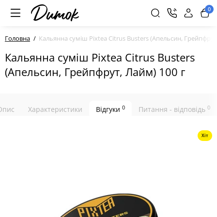
0
Головна
Кальянна суміш Pixtea Citrus Busters (Апельсин, Грейпфрут
Кальянна суміш Pixtea Citrus Busters
(Апельсин, Грейпфрут, Лайм) 100 г
0
0
Опис
Характеристики
Відгуки
Питання - відповідь
Хіт