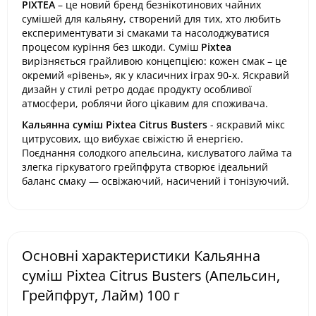
PIXTEA
– це новий бренд безнікотинових чайних
сумішей для кальяну, створений для тих, хто любить
експериментувати зі смаками та насолоджуватися
процесом куріння без шкоди. Суміш
Pixtea
вирізняється грайливою концепцією: кожен смак – це
окремий «рівень», як у класичних іграх 90-х. Яскравий
дизайн у стилі ретро додає продукту особливої
атмосфери, роблячи його цікавим для споживача.
Кальянна суміш Pixtea Citrus Busters
- яскравий мікс
цитрусових, що вибухає свіжістю й енергією.
Поєднання солодкого апельсина, кислуватого лайма та
злегка гіркуватого грейпфрута створює ідеальний
баланс смаку — освіжаючий, насичений і тонізуючий.
Основні характеристики Кальянна
суміш Pixtea Citrus Busters (Апельсин,
Грейпфрут, Лайм) 100 г