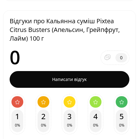
Відгуки про Кальянна суміш Pixtea
Citrus Busters (Апельсин, Грейпфрут,
Лайм) 100 г
0
0
Написати відгук
1
2
3
4
5
0%
0%
0%
0%
0%