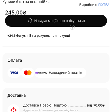
Купили
6 шт
за останній час
Виробник:
PIXTEA
245.00₴
Нагадаємо (Скоро очікується)
i
+24.5
бонусні ₴
на рахунок при покупці
Оплата
Накладений платіж
Доставка
Доставка Новою Поштою
від
70.00₴
Адреси найближчих до вас відділень