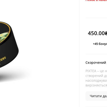
450.00
+45
бонус
Скорочений
PIXTEA – це 
створений дл
насолоджуват
вирізняється
Читати дал