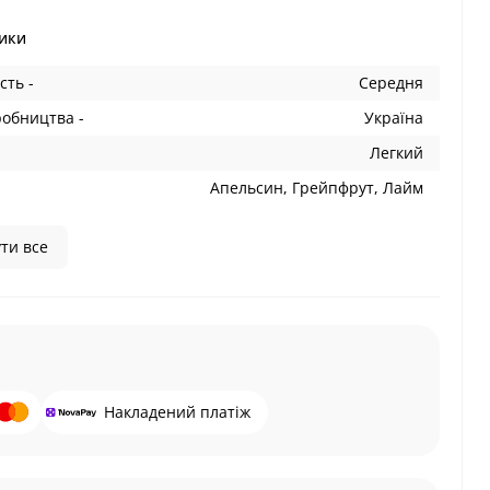
ики
сть -
Середня
робництва -
Україна
Легкий
Апельсин, Грейпфрут, Лайм
ти все
Накладений платіж