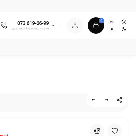
0
УК
073 619-66-99
дзвінки безкоштовні
₴
ості