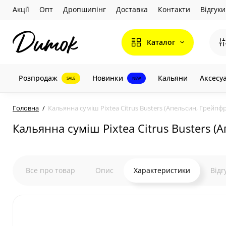
Акції
Опт
Дропшипінг
Доставка
Контакти
Відгуки
Каталог
Розпродаж
Новинки
Кальяни
Аксесу
SALE
NEW
Головна
Кальянна суміш Pixtea Citrus Busters (Апельсин, Грейпфр
Кальянна суміш Pixtea Citrus Busters (
Все про товар
Опис
Характеристики
Відг