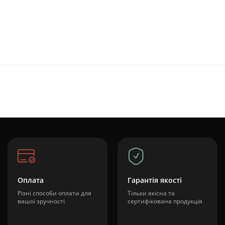
Оплата
Гарантія якості
Різні способи оплати для
Тільки якісна та
вашої зручності
сертифікована продукція