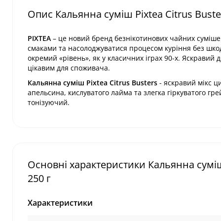
Опис Кальянна суміш Pixtea Citrus Buste
PIXTEA
– це новий бренд безнікотинових чайних сумішей
смаками та насолоджуватися процесом куріння без шко
окремий «рівень», як у класичних іграх 90-х. Яскравий 
цікавим для споживача.
Кальянна суміш Pixtea Citrus Busters
- яскравий мікс ц
апельсина, кислуватого лайма та злегка гіркуватого г
тонізуючий.
Основні характеристики Кальянна суміш 
250 г
Характеристики