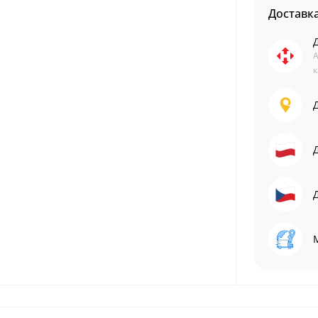
Доставк
А
к