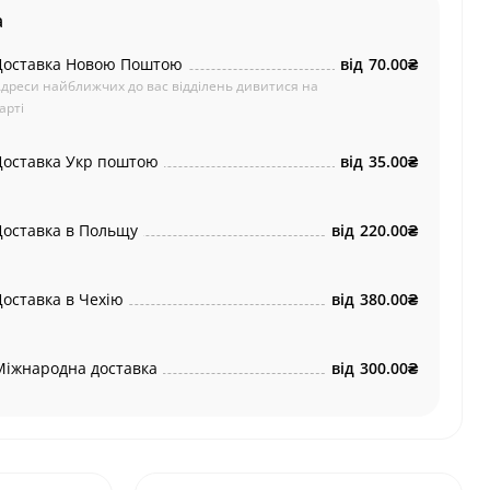
а
Доставка Новою Поштою
від
70.00₴
дреси найближчих до вас відділень дивитися на
арті
Доставка Укр поштою
від
35.00₴
Доставка в Польщу
від
220.00₴
Доставка в Чехію
від
380.00₴
Міжнародна доставка
від
300.00₴