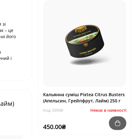
 зі
к – це
ячи його
о
ений і
Кальянна суміш Pixtea Citrus Busters
(Апельсин, Грейпфрут, Лайм) 250 г
Лайм)
Код: 03598
Немає в наявності
450.00₴