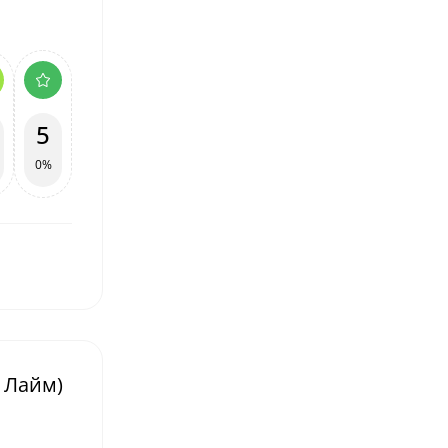
5
0%
, Лайм)