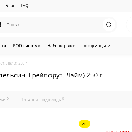
Блог
FAQ
ари
POD-системи
Набори рідин
Інформація
ут, Лайм) 250 г
Апельсин, Грейпфрут, Лайм) 250 г
0
0
уки
Питання - відповідь
Хіт
Немає в наявн