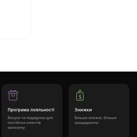
Програма лояльності
Знижки
Бонуси та подарунки для
Більше знижок, більше
постійних клієнтів
заощаджень!
магазину