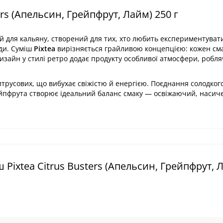
rs (Апельсин, Грейпфрут, Лайм) 250 г
 для кальяну, створений для тих, хто любить експериментувати
ди. Суміш
Pixtea
вирізняється грайливою концепцією: кожен сма
дизайн у стилі ретро додає продукту особливої атмосфери, робл
итрусових, що вибухає свіжістю й енергією. Поєднання солодког
рейпфрута створює ідеальний баланс смаку — освіжаючий, насич
Pixtea Citrus Busters (Апельсин, Грейпфрут, 