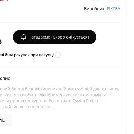
Виробник:
PIXTEA
Нагадаємо (Скоро очікується)
₴
ні ₴
на рахунок при покупці
i
 опис
новий бренд безнікотинових чайних сумішей для кальяну,
я тих, хто любить експериментувати зі смаками та
ися процесом куріння без шкоди. Суміш Pixtea
 грайливою концепцією: ...
і...