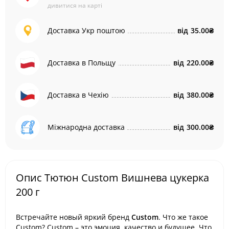
дивитися на карті
Доставка Укр поштою
від
35.00₴
Доставка в Польщу
від
220.00₴
Доставка в Чехію
від
380.00₴
Міжнародна доставка
від
300.00₴
Опис Тютюн Custom Вишнева цукерка
200 г
Встречайте новый яркий бренд
Custom
. Что же такое
Custom? Custom – это эмоция, качество и будущее. Что