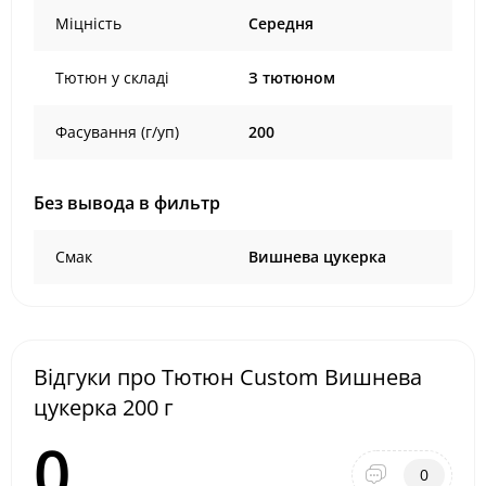
Міцність
Середня
Тютюн у складі
З тютюном
Фасування (г/уп)
200
Без вывода в фильтр
Смак
Вишнева цукерка
Відгуки про Тютюн Custom Вишнева
цукерка 200 г
0
0