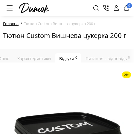
0
Головна
Тютюн Custom Вишнева цукерка 200 г
Тютюн Custom Вишнева цукерка 200 г
0
0
Опис
Характеристики
Відгуки
Питання - відповідь
Хіт