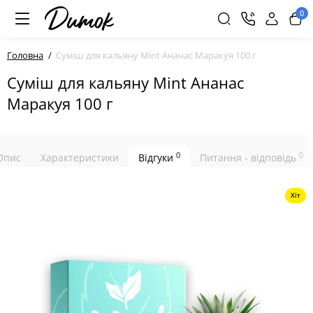
0
Головна
Суміш для кальяну Mint Ананас Маракуя 100 г
Суміш для кальяну Mint Ананас
Маракуя 100 г
0
0
Опис
Характеристики
Відгуки
Питання - відповідь
Хіт