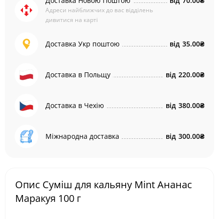
Доставка Новою Поштою
від
70.00₴
Адреси найближчих до вас відділень
дивитися на карті
Доставка Укр поштою
від
35.00₴
Доставка в Польщу
від
220.00₴
Доставка в Чехію
від
380.00₴
Міжнародна доставка
від
300.00₴
Опис Суміш для кальяну Mint Ананас
Маракуя 100 г