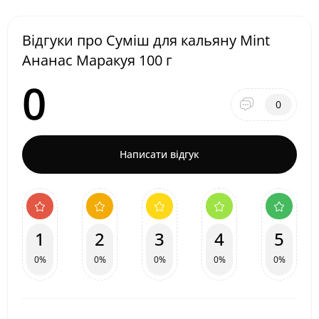
Відгуки про Суміш для кальяну Mint
Ананас Маракуя 100 г
0
0
Написати відгук
1
2
3
4
5
0%
0%
0%
0%
0%