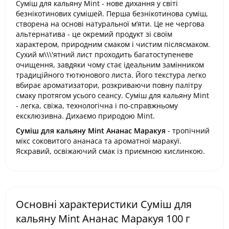
Суміш для кальяну Mint - нове дихання у світі
безнікотинових сумішей. Перша безнікотинова суміш,
створена на основі натуральної м’яти. Це не чергова
альтернатива - це окремий продукт зі своїм
характером, природним смаком і чистим післясмаком.
Сухий м\\\'ятний лист проходить багатоступеневе
очищення, завдяки чому стає ідеальним замінником
традиційного тютюнового листа. Його текстура легко
вбирає ароматизатори, розкриваючи повну палітру
смаку протягом усього сеансу. Суміш для кальяну Mint
- легка, свіжа, технологічна і по-справжньому
ексклюзивна. Дихаємо природою Mint.
Суміш для кальяну Mint Ананас Маракуя
- тропічний
мікс соковитого ананаса та ароматної маракуї.
Яскравий, освіжаючий смак із приємною кислинкою.
Основні характеристики Суміш для
кальяну Mint Ананас Маракуя 100 г