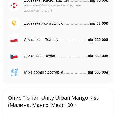
Доставка Новою Поштою
від
70.00₴
Адреси найближчих до вас відділень
дивитися на карті
Доставка Укр поштою
від
35.00₴
Доставка в Польщу
від
220.00₴
Доставка в Чехію
від
380.00₴
Міжнародна доставка
від
300.00₴
Опис Тютюн Unity Urban Mango Kiss
(Малина, Манго, Мед) 100 г