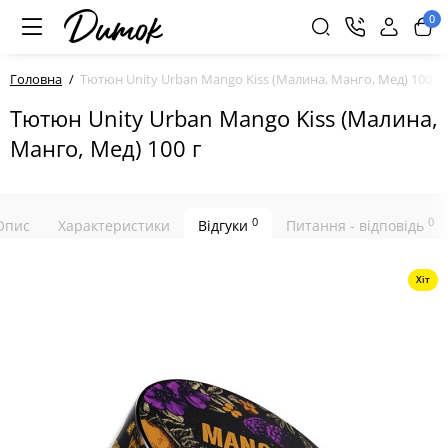
0
Головна
Тютюн Unity Urban Mango Kiss (Малина, Манго, Мед) 100 г
Тютюн Unity Urban Mango Kiss (Малина,
Манго, Мед) 100 г
0
0
Опис
Характеристики
Відгуки
Питання - відповідь
Хіт