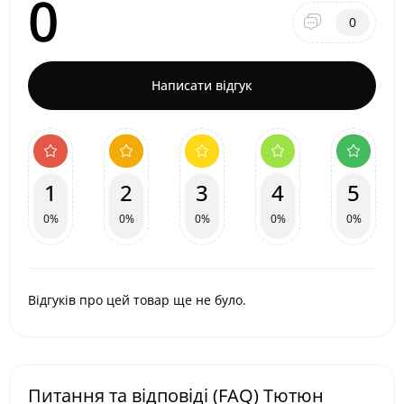
0
0
Написати відгук
1
2
3
4
5
0%
0%
0%
0%
0%
Відгуків про цей товар ще не було.
Питання та відповіді (FAQ) Тютюн