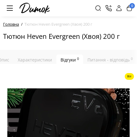
0
Головна
Тютюн Heven Evergreen (Хвоя) 200 г
Тютюн Heven Evergreen (Хвоя) 200 г
0
0
Опис
Характеристики
Відгуки
Питання - відповідь
Хіт