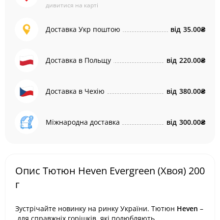
дивитися на карті
Доставка Укр поштою
від
35.00₴
Доставка в Польщу
від
220.00₴
Доставка в Чехію
від
380.00₴
Міжнародна доставка
від
300.00₴
Опис Тютюн Heven Evergreen (Хвоя) 200
г
Зустрічайте новинку на ринку України. Тютюн
Heven
–
для справжніх горішків, які полюбляють