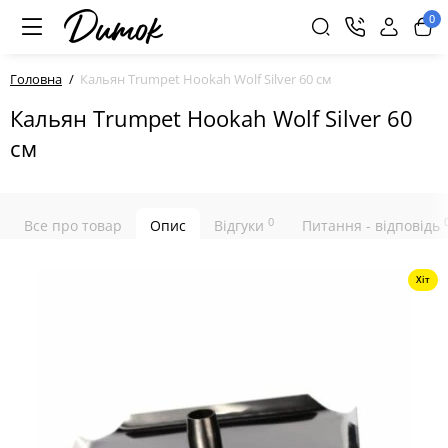
0
Головна
Кальян Trumpet Hookah Wolf Silver 60 см
Кальян Trumpet Hookah Wolf Silver 60
см
0
Все про товар
Опис
Відгуки
Питання - відповідь
Хіт