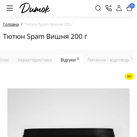
0
Головна
Тютюн Spam Вишня 200 г
Тютюн Spam Вишня 200 г
0
0
Опис
Характеристики
Відгуки
Питання - відповідь
Хіт