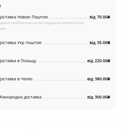
а
Доставка Новою Поштою
від
70.00₴
дреси найближчих до вас відділень дивитися на
арті
Доставка Укр поштою
від
35.00₴
Доставка в Польщу
від
220.00₴
Доставка в Чехію
від
380.00₴
Міжнародна доставка
від
300.00₴