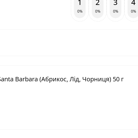
1
2
3
4
0%
0%
0%
0%
Santa Barbara (Абрикос, Лід, Чорниця) 50 г