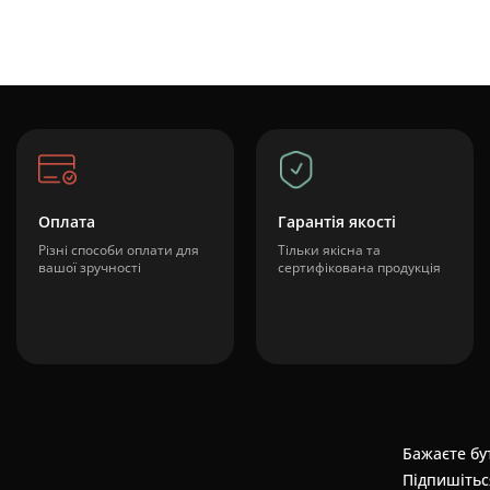
Оплата
Гарантія якості
Різні способи оплати для
Тільки якісна та
вашої зручності
сертифікована продукція
Бажаєте бут
Підпишітьс