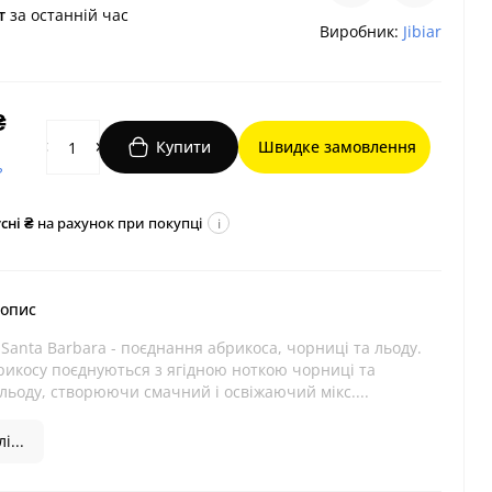
т
за останній час
Виробник:
Jibiar
₴
Купити
Швидке замовлення
?
сні ₴
на рахунок при покупці
i
 опис
 Santa Barbara - поєднання абрикоса, чорниці та льоду.
рикосу поєднуються з ягідною ноткою чорниці та
ьоду, створюючи смачний і освіжаючий мікс....
і...