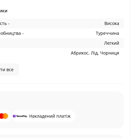
ики
сть -
Висока
робництва -
Туреччина
Легкий
Абрикос, Лід, Чорниця
ти все
Накладений платіж