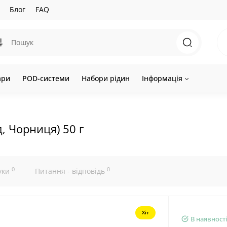
Блог
FAQ
ари
POD-системи
Набори рідин
Інформація
д, Чорниця) 50 г
0
0
уки
Питання - відповідь
Хіт
В наявності