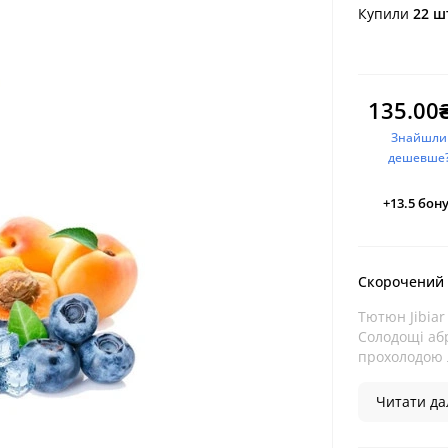
Купили
22 ш
135.00
Знайшли
дешевше
+13.5
бону
Скорочений
Тютюн Jibiar
Солодощі аб
прохолодою л
Читати дал