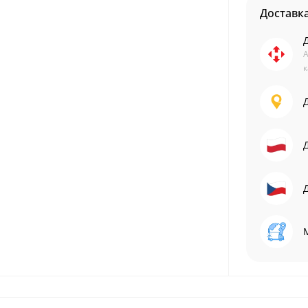
Доставк
А
к