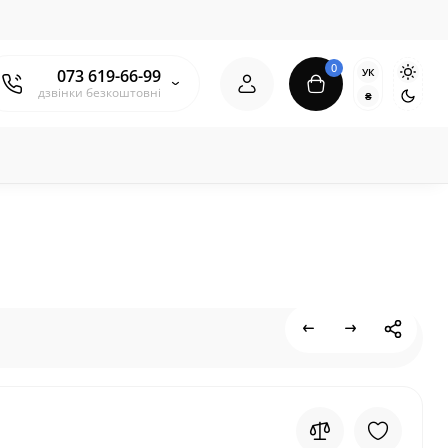
0
УК
073 619-66-99
дзвінки безкоштовні
₴