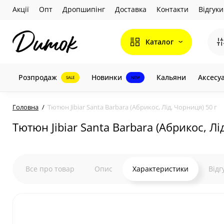
Акції
Опт
Дропшипінг
Доставка
Контакти
Відгуки
Каталог
Розпродаж
Новинки
Кальяни
Аксесу
SALE
NEW
Головна
Тютюн Jibiar Santa Barbara (Абрикос, Лід, Чорниця) 50 г
Тютюн Jibiar Santa Barbara (Абрикос, Лі
Все про товар
Опис
Характеристики
Відг