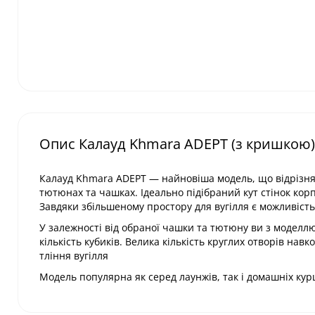
Опис Калауд Khmara ADEPT (з кришкою) 
Калауд Khmara ADEPT — найновіша модель, що відрізняє
тютюнах та чашках. Ідеально підібраний кут стінок кор
Завдяки збільшеному простору для вугілля є можливість 
У залежності від обраної чашки та тютюну ви з модел
кількість кубиків. Велика кількість круглих отворів нав
тління вугілля
Модель популярна як серед лаунжів, так і домашніх курц