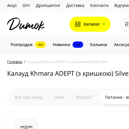
Акції
Опт
Дропшипінг
Доставка
Контакти
Відгуки
Каталог
Розпродаж
Новинки
Кальяни
Аксесу
SALE
NEW
Головна
Калауд Khmara ADEPT (з кришкою) Silver Mat
Калауд Khmara ADEPT (з кришкою) Silve
0
Все про товар
Опис
Відгуки
Питання - в