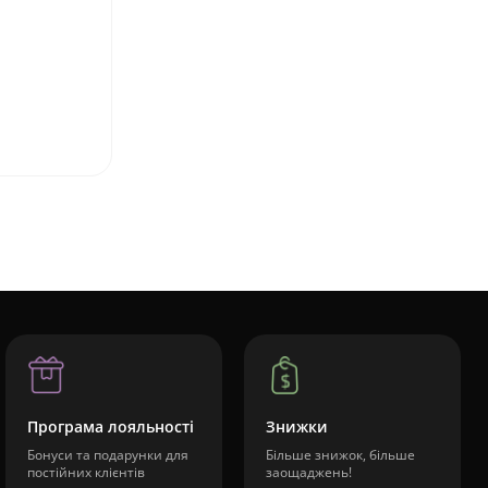
Програма лояльності
Знижки
Бонуси та подарунки для
Більше знижок, більше
постійних клієнтів
заощаджень!