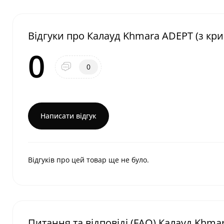
Відгуки про Калауд Khmara ADEPT (з кри
0
0
Написати відгук
Відгуків про цей товар ще не було.
Питання та відповіді (FAQ) Калауд Khmar