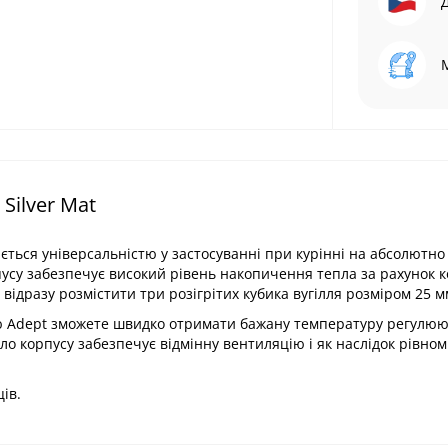
Silver Mat
ться універсальністю у застосуванні при курінні на абсолютно
пусу забезпечує високий рівень накопичення тепла за рахунок к
відразу розмістити три розігрітих кубика вугілля розміром 25 м
лю Adept зможете швидко отримати бажану температуру регулю
коло корпусу забезпечує відмінну вентиляцію і як наслідок рівно
ів.