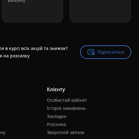
магазину
и в курсі всіх акцій та знижок?
Підписатися
Підписатися
я на розсилку
Клієнту
Особистий кабінет
Історія замовлень
Закладки
Розсилка
яну
Зворотній зв’язок