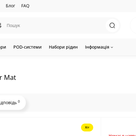
Блог
FAQ
ари
POD-системи
Набори рідин
Інформація
r Mat
0
ідповідь
Хіт
Немає в наявн