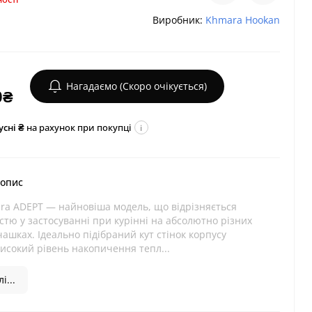
Виробник:
Khmara Hookan
Нагадаємо (Скоро очікується)
0₴
усні ₴
на рахунок при покупці
i
 опис
ra ADEPT — найновіша модель, що відрізняється
стю у застосуванні при курінні на абсолютно різних
ашках. Ідеально підібраний кут стінок корпусу
исокий рівень накопичення тепл...
і...