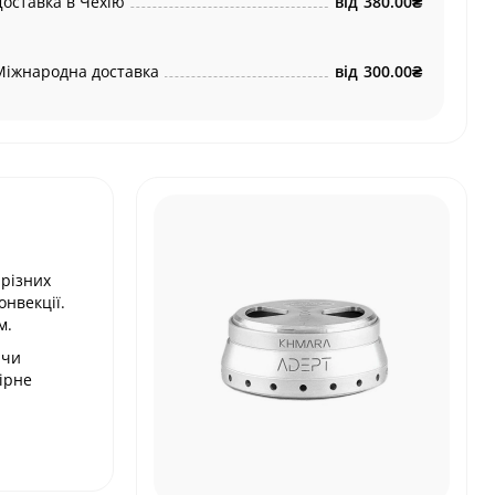
Доставка в Чехію
від
380.00₴
Міжнародна доставка
від
300.00₴
 різних
онвекції.
м.
ючи
мірне