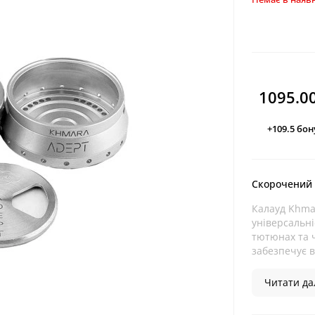
1095.0
+109.5
бон
Скорочений
Калауд Khma
універсальні
тютюнах та ч
забезпечує в
Читати дал