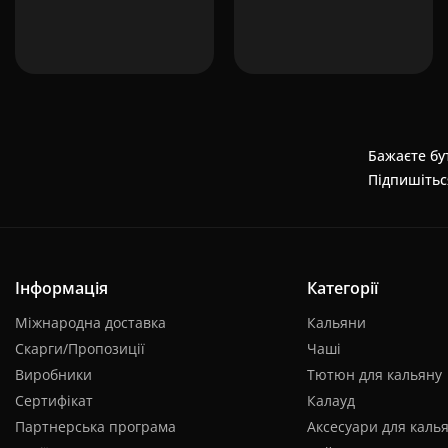
Бажаєте бут
Підпишітьс
Інформація
Категорії
Міжнародна доставка
Кальяни
Скарги/Пропозиції
Чаші
Виробники
Тютюн для кальяну
Сертифікат
Калауд
Партнерська програма
Аксесуари для каль