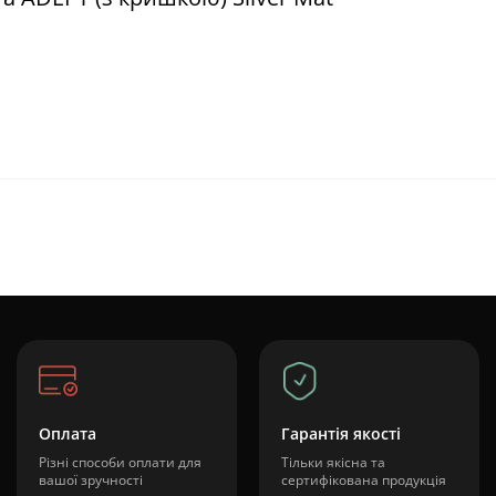
Оплата
Гарантія якості
Різні способи оплати для
Тільки якісна та
вашої зручності
сертифікована продукція