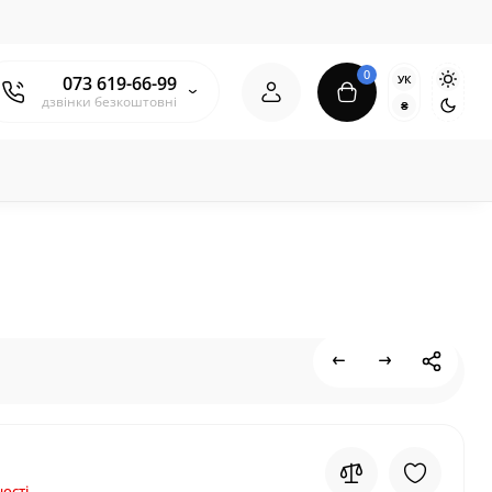
0
УК
073 619-66-99
дзвінки безкоштовні
₴
ості