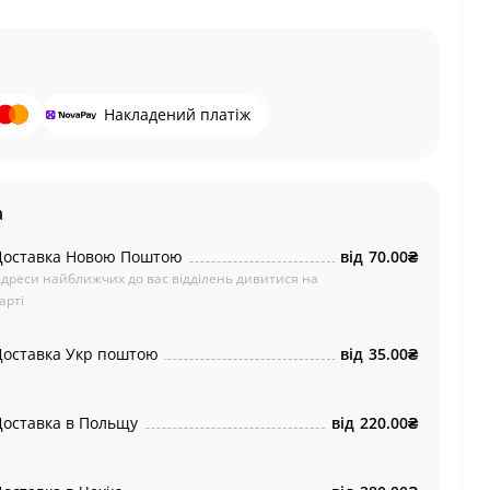
Накладений платіж
а
Доставка Новою Поштою
від
70.00₴
дреси найближчих до вас відділень дивитися на
арті
Доставка Укр поштою
від
35.00₴
Доставка в Польщу
від
220.00₴