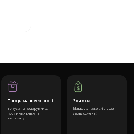
Програма лояльності
Знижки
Бонуси та подарунки для
Більше знижок, більше
постійних клієнтів
заощаджень!
магазину