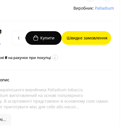
Виробник:
Palladium
₴
Купити
Швидке замовлення
?
ні ₴
на рахунок при покупці
i
 опис
українського виробника Palladium tobacco.
dium виготовлений на основі популярного
y. В асортименті представлені в основному соло смаки,
г приготувати мікс для себе або насол...
і...