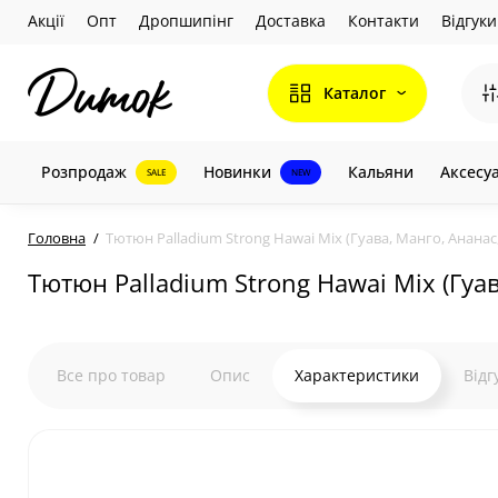
Акції
Опт
Дропшипінг
Доставка
Контакти
Відгуки
Каталог
Розпродаж
Новинки
Кальяни
Аксесу
SALE
NEW
Головна
Тютюн Palladium Strong Hawai Mix (Гуава, Манго, Ананас, 
Тютюн Palladium Strong Hawai Mix (Гуава
Все про товар
Опис
Характеристики
Відг