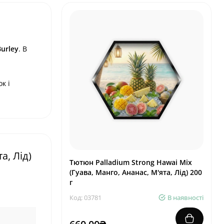
Burley
. В
к і
а, Лід)
Тютюн Palladium Strong Hawai Mix
(Гуава, Манго, Ананас, М'ята, Лід) 200
г
Код: 03781
В наявності