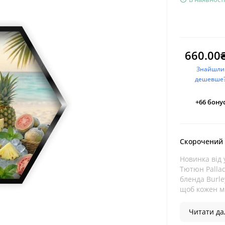
660.00
Знайшли
дешевше
+66
бонус
Скорочений
Новинка від 
Тютюн Palla
бленда Burle
щоб кожен мі
Читати дал