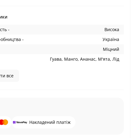
ики
сть -
Висока
робництва -
Україна
Міцний
Гуава, Манго, Ананас, М'ята, Лід
ти все
Накладений платіж