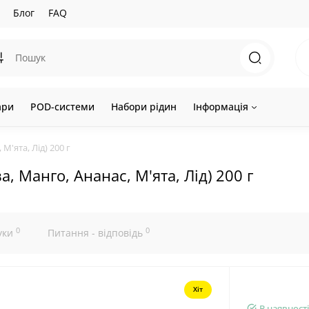
Блог
FAQ
ари
POD-системи
Набори рідин
Інформація
М'ята, Лід) 200 г
, Манго, Ананас, М'ята, Лід) 200 г
0
0
уки
Питання - відповідь
Хіт
В наявності