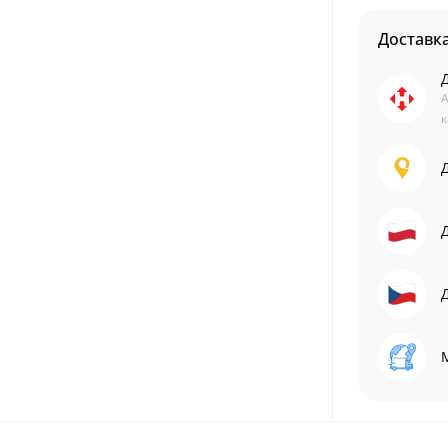
Доставк
А
к