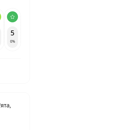
5
0%
ята,