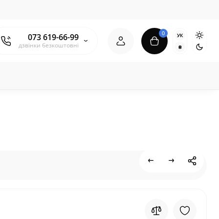
0
УК
073 619-66-99
дзвінки безкоштовні
₴