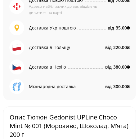
Доставка Новою Поштою
від
70.00₴
Адреси найближчих до вас відділень
дивитися на карті
Доставка Укр поштою
від
35.00₴
Доставка в Польщу
від
220.00₴
Доставка в Чехію
від
380.00₴
Міжнародна доставка
від
300.00₴
Опис Тютюн Gedonist UPLine Choco
Mint № 001 (Морозиво, Шоколад, М’ята)
200 г