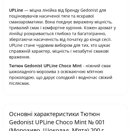
UPLine
— міцна лінійка від бренду Gedonist для
поціновувачів насиченої тяги та яскравої
смакоароматики. Вона поєднує виражену міцність,
тривалий смак і комфортне куріння. Кожен аромат у
лінійці розкривається глибоко та багатогранно,
зберігаючи насиченість від початку до кінця сесії.
UPLine стане чудовим вибором для тих, хто шукає
справжній характер, міцність і незабутні смакові
враження.
Тютюн
Gedonist UPLine Choco Mint
-
ніжний смак
шоколадного морозива з освіжаючою м’ятною
прохолодою, що дарує солодкий і водночас свіжий
післясмак.
Основні характеристики Тютюн
Gedonist UPLine Choco Mint № 001
(Морозиво, Шоколад, М’ята) 200 г