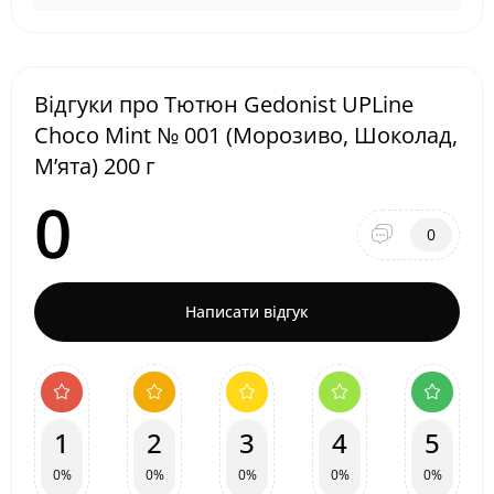
Відгуки про Тютюн Gedonist UPLine
Choco Mint № 001 (Морозиво, Шоколад,
М’ята) 200 г
0
0
Написати відгук
1
2
3
4
5
0%
0%
0%
0%
0%