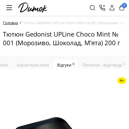
0
Головна
Тютюн Gedonist UPLine Choco Mint № 001 (Морозиво, Шокол
Тютюн Gedonist UPLine Choco Mint №
001 (Морозиво, Шоколад, М’ята) 200 г
0
0
Опис
Характеристики
Відгуки
Питання - відповідь
Хіт