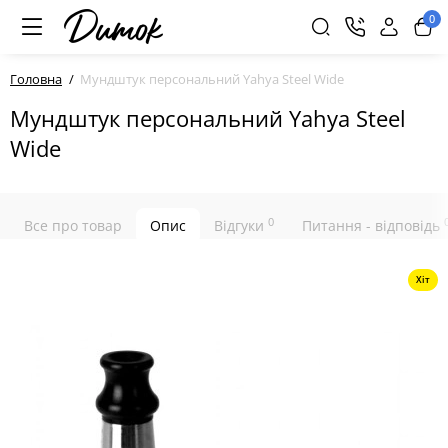
0
Головна
Мундштук персональний Yahya Steel Wide
Мундштук персональний Yahya Steel
Wide
0
Все про товар
Опис
Відгуки
Питання - відповідь
Хіт