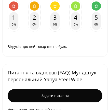
1
2
3
4
5
0%
0%
0%
0%
0%
Відгуків про цей товар ще не було.
Питання та відповіді (FAQ) Мундштук
персональний Yahya Steel Wide
Задати питання
Немає запитань про цей товар.