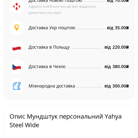
Доставка Новою Поштою
від
70.00₴
Адреси найближчих до вас відділень
дивитися на карті
Доставка Укр поштою
від
35.00₴
Доставка в Польщу
від
220.00₴
Доставка в Чехію
від
380.00₴
Міжнародна доставка
від
300.00₴
Опис Мундштук персональний Yahya
Steel Wide