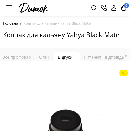
0
Головна
Ковпак для кальяну Yahya Black Mate
Ковпак для кальяну Yahya Black Mate
0
0
Все про товар
Опис
Відгуки
Питання - відповідь
Хіт