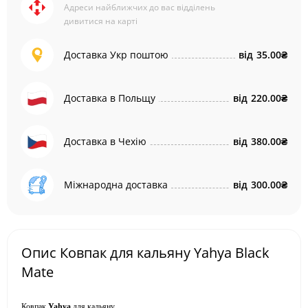
Адреси найближчих до вас відділень
дивитися на карті
Доставка Укр поштою
від
35.00₴
Доставка в Польщу
від
220.00₴
Доставка в Чехію
від
380.00₴
Міжнародна доставка
від
300.00₴
Опис Ковпак для кальяну Yahya Black
Mate
Ковпак
Yahya
для кальяну