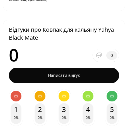
Відгуки про Ковпак для кальяну Yahya
Black Mate
0
0
Написати відгук
1
2
3
4
5
0%
0%
0%
0%
0%