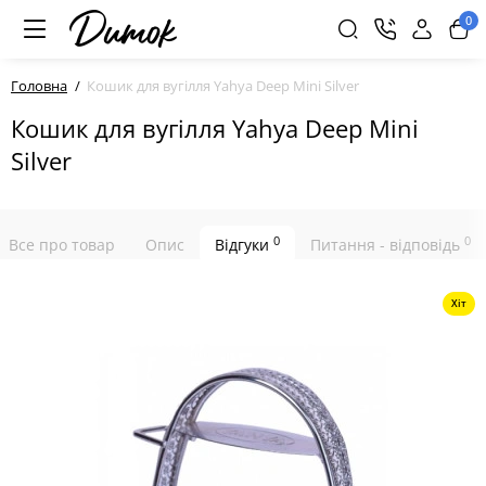
0
Головна
Кошик для вугілля Yahya Deep Mini Silver
Кошик для вугілля Yahya Deep Mini
Silver
0
0
Все про товар
Опис
Відгуки
Питання - відповідь
Хіт