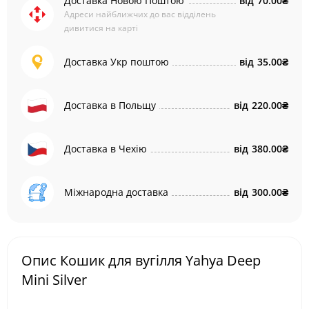
Доставка Новою Поштою
від
70.00₴
Адреси найближчих до вас відділень
дивитися на карті
Доставка Укр поштою
від
35.00₴
Доставка в Польщу
від
220.00₴
Доставка в Чехію
від
380.00₴
Міжнародна доставка
від
300.00₴
Опис Кошик для вугілля Yahya Deep
Mini Silver