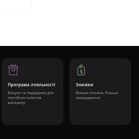
Програма лояльності
Знижки
Бонуси та подарунки для
Більше знижок, більше
постійних клієнтів
заощаджень!
магазину