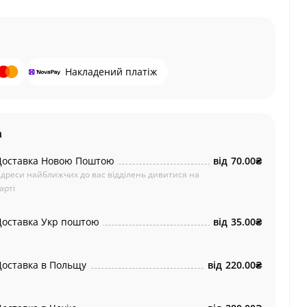
Накладений платіж
а
Доставка Новою Поштою
від
70.00₴
дреси найближчих до вас відділень дивитися на
арті
Доставка Укр поштою
від
35.00₴
Доставка в Польщу
від
220.00₴