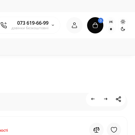
0
УК
073 619-66-99
дзвінки безкоштовні
₴
ості