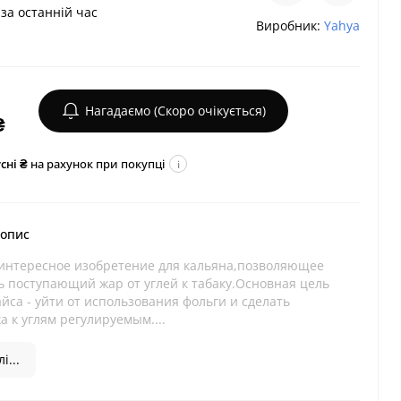
за останній час
Виробник:
Yahya
Нагадаємо (Скоро очікується)
₴
сні ₴
на рахунок при покупці
i
 опис
о интересное изобретение для кальяна,позволяющее
ь поступающий жар от углей к табаку.Основная цель
йса - уйти от использования фольги и сделать
а к углям регулируемым....
і...