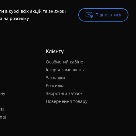
и в курсі всіх акцій та знижок?
Підписатися
Підписатися
я на розсилку
Клієнту
Особистий кабінет
Історія замовлень
Закладки
Розсилка
яну
Зворотній зв’язок
Повернення товару
ві
прі