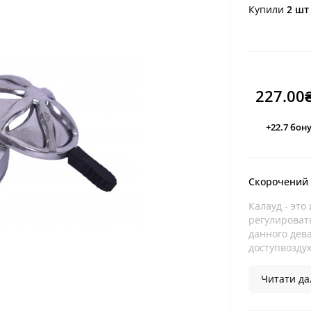
Купили
2 шт
227.00
+22.7
бону
Скорочений
Калауд - эт
регулироват
данного дева
доступвоздух
Читати дал