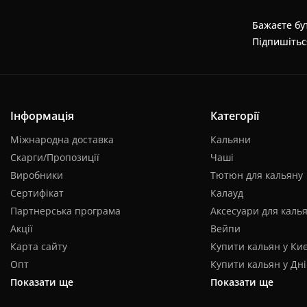
Бажаєте бут
Підпишітьс
Інформація
Категорії
Міжнародна доставка
Кальяни
Скарги/Пропозиції
Чаші
Виробники
Тютюн для кальяну
Сертифікат
Калауд
Партнерська програма
Аксесуари для каль
Акції
Вейпи
Карта сайту
Купити кальян у Киє
Опт
Купити кальян у Дні
Показати ще
Показати ще