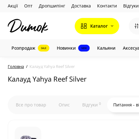
Акції
Опт
Дропшипінг
Доставка
Контакти
Відгуки
Каталог
Розпродаж
Новинки
Кальяни
Аксесу
SALE
NEW
Головна
Калауд Yahya Reef Silver
Калауд Yahya Reef Silver
0
Все про товар
Опис
Відгуки
Питання - в