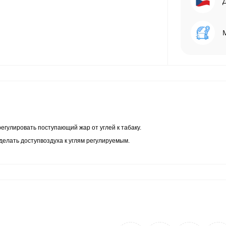
гулировать поступающий жар от углей к табаку.
делать доступвоздуха к углям регулируемым.