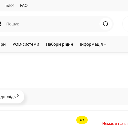
Блог
FAQ
ари
POD-системи
Набори рідин
Інформація
0
ідповідь
Хіт
Немає в наявн