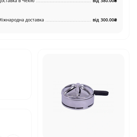
Доставка в Чехію
від
380.00₴
Міжнародна доставка
від
300.00₴