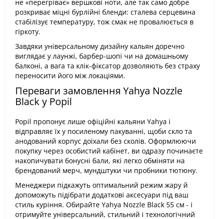
не «перегріває» вершкові ноти, але так само добре
розкриває міцні бурлійні бленди: сталева серцевина
стабілізує температуру, тож смак не провалюється в
гіркоту.
Завдяки універсальному дизайну кальян доречно
виглядає у лаунжі, барбер-шопі чи на домашньому
балконі, а вага та клік-фіксатор дозволяють без страху
переносити його між локаціями.
Переваги замовлення Yahya Nozzle
Black у Popil
Popil пропонує лише офіційні кальяни Yahya і
відправляє їх у посиленому пакуванні, щоби скло та
анодований корпус доїхали без сколів. Оформлюючи
покупку через особистий кабінет, ви одразу починаєте
накопичувати бонусні бали, які легко обміняти на
брендований мерч, мундштуки чи пробники тютюну.
Менеджери підкажуть оптимальний режим жару й
допоможуть підібрати додаткові аксесуари під ваш
стиль куріння. Обирайте Yahya Nozzle Black 55 см - і
отримуйте універсальний, стильний і технологічний