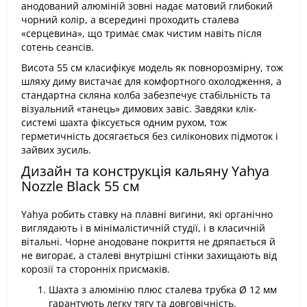
анодований алюміній зовні надає матовий глибокий
чорний колір, а всередині проходить сталева
«серцевина», що тримає смак чистим навіть після
сотень сеансів.
Висота 55 см класифікує модель як повнорозмірну, тож
шляху диму вистачає для комфортного охолодження, а
стандартна скляна колба забезпечує стабільність та
візуальний «танець» димових завіс. Завдяки клік-
системі шахта фіксується одним рухом, тож
герметичність досягається без силіконових підмоток і
зайвих зусиль.
Дизайн та конструкція кальяну Yahya
Nozzle Black 55 см
Yahya робить ставку на плавні вигини, які органічно
виглядають і в мінімалістичній студії, і в класичній
вітальні. Чорне анодоване покриття не дряпається й
не вигорає, а сталеві внутрішні стінки захищають від
корозії та сторонніх присмаків.
Шахта з алюмінію плюс сталева трубка Ø 12 мм
гарантують легку тягу та довговічність.