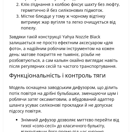
Клік-з’єднання з колбою фіксує шахту без люфту,
герметично й без силіконових підмоток.
Містке блюдце у тому ж чорному відтінку
витримує жар вугілля та легко очищується від
попелу.
Завдяки такій конструкції Yahya Nozzle Black
залишається не просто ефектним аксесуаром «для
фото», а надійним робочим інструментом на кожен
день: матове покриття не тьмяніє, різьби не
розбовтуються, а сам кальян охайно виглядає навіть
після регулярних сесій та частого транспортування.
Функціональність і контроль тяги
Модель оснащена заводським дифузором, що ділить
потік повітря на дрібні бульбашки, зменшуючи шум і
роблячи затяг оксамитовим, а вбудований адаптер
шланга усуває силіконові прокладки й не допускає
підсосу повітря.
Знімний дифузор дозволяє миттєво перейти від
тихої «соло-сесії» до класичного булькіту,
відкрутивши його прямо під час куріння.