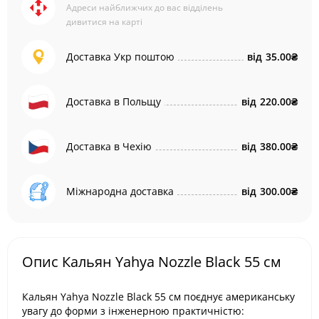
Адреси найближчих до вас відділень
дивитися на карті
Доставка Укр поштою
від
35.00₴
Доставка в Польщу
від
220.00₴
Доставка в Чехію
від
380.00₴
Міжнародна доставка
від
300.00₴
Опис Кальян Yahya Nozzle Black 55 см
Кальян Yahya Nozzle Black 55 см поєднує американську
увагу до форми з інженерною практичністю: