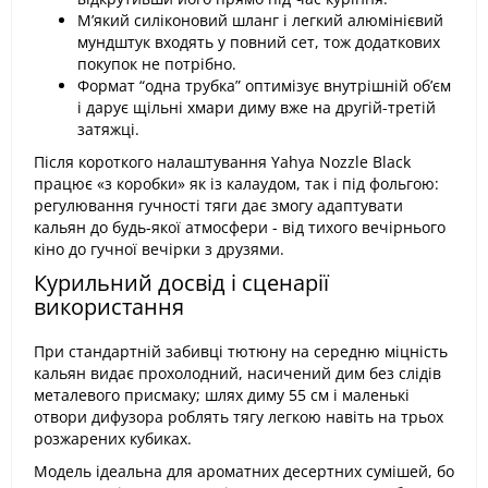
М’який силіконовий шланг і легкий алюмінієвий
мундштук входять у повний сет, тож додаткових
покупок не потрібно.
Формат “одна трубка” оптимізує внутрішній об’єм
і дарує щільні хмари диму вже на другій-третій
затяжці.
Після короткого налаштування Yahya Nozzle Black
працює «з коробки» як із калаудом, так і під фольгою:
регулювання гучності тяги дає змогу адаптувати
кальян до будь-якої атмосфери - від тихого вечірнього
кіно до гучної вечірки з друзями.
Курильний досвід і сценарії
використання
При стандартній забивці тютюну на середню міцність
кальян видає прохолодний, насичений дим без слідів
металевого присмаку; шлях диму 55 см і маленькі
отвори дифузора роблять тягу легкою навіть на трьох
розжарених кубиках.
Модель ідеальна для ароматних десертних сумішей, бо