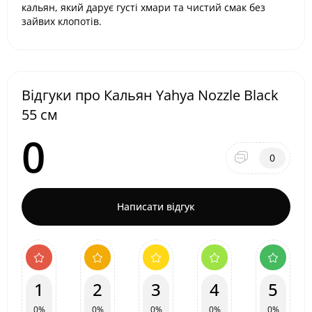
кальян, який дарує густі хмари та чистий смак без
зайвих клопотів.
Відгуки про Кальян Yahya Nozzle Black
55 см
0
0
Написати відгук
1
2
3
4
5
0%
0%
0%
0%
0%