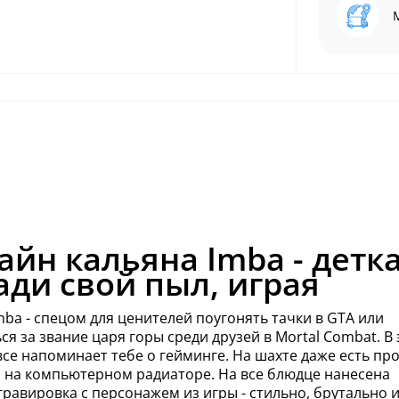
айн кальяна Imba - детка
ади свой пыл, играя
mba - спецом для ценителей поугонять тачки в GTA или
ся за звание царя горы среди друзей в Mortal Combat. В
все напоминает тебе о гейминге. На шахте даже есть про
о на компьютерном радиаторе. На все блюдце нанесена
гравировка с персонажем из игры - стильно, брутально 