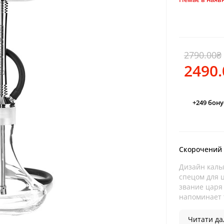
2790.00₴
2490
+249
бону
Скорочений
Дизайн калья
спецом для 
звание царя 
напоминает т
Читати дал