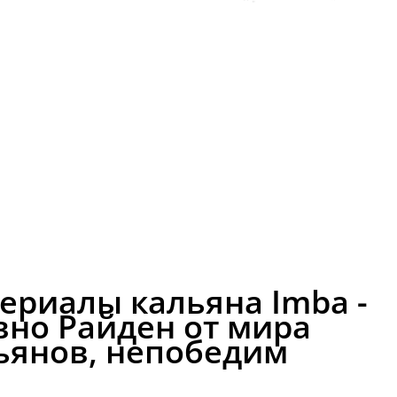
ериалы кальяна Imba -
вно Райден от мира
ьянов, непобедим