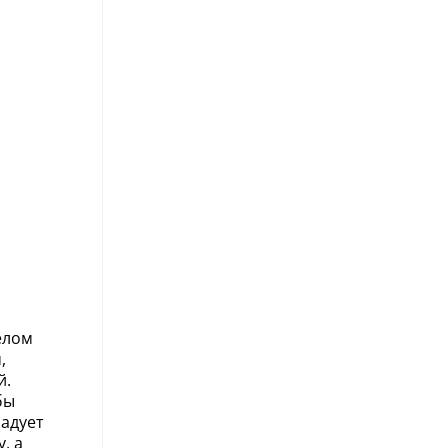
елом
,
й.
бы
радует
, а