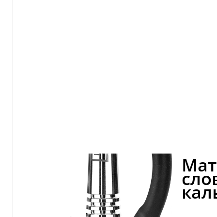
Мат
сло
кал