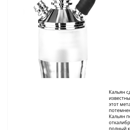
Кальян с
известны
этот мет
потемнен
Кальян п
откалибр
полный к