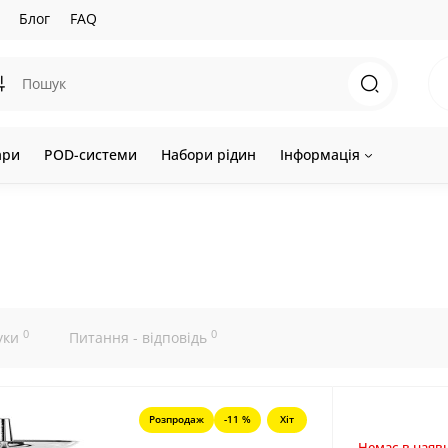
Блог
FAQ
ари
POD-системи
Набори рідин
Інформація
0
0
уки
Питання - відповідь
Розпродаж
-11 %
Хіт
Немає в наявн