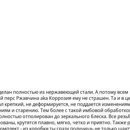
делан полностью из нержавеющей стали. А потому всем
й перс Ржавчина aka Коррозия ему не страшен. Та и в ц
ал крепкий, не деформируется, не поддается изменениям
иям и старению. Тем более с такой имбовой обработко
олностью отполирован до зеркального блеска. Все резь
ованы, крутятся плавно, мягко, четко и приятно. Также 
омплект - из коробки ты сразу получишь не только шахту