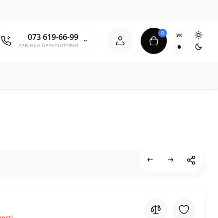
0
УК
073 619-66-99
дзвінки безкоштовні
₴
ості