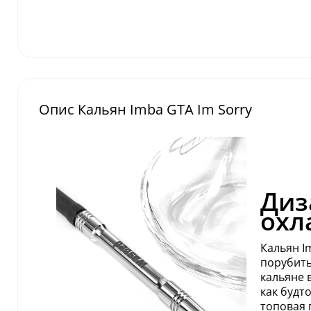
Опис Кальян Imba GTA Im Sorry
Диз
охл
Кальян I
порубить
кальяне 
как будт
топовая 