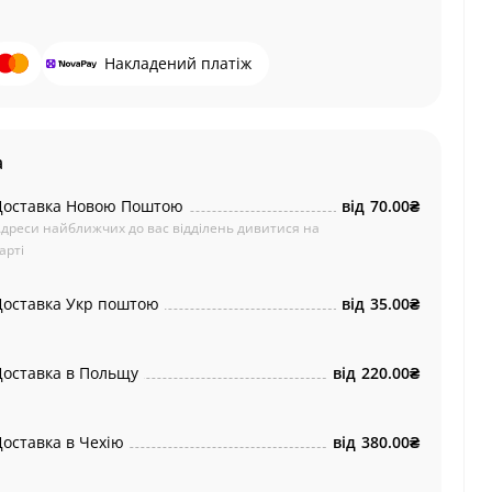
Накладений платіж
а
Доставка Новою Поштою
від
70.00₴
дреси найближчих до вас відділень дивитися на
арті
Доставка Укр поштою
від
35.00₴
Доставка в Польщу
від
220.00₴
Доставка в Чехію
від
380.00₴