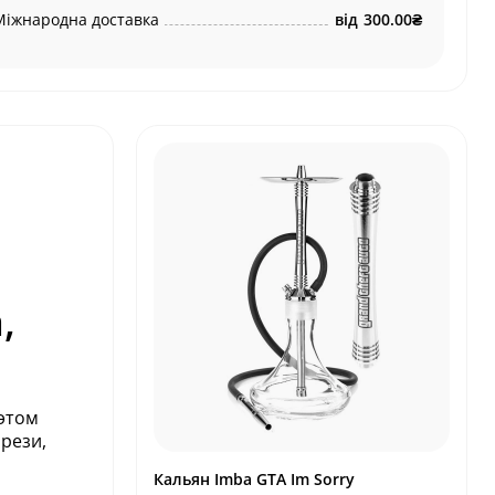
Міжнародна доставка
від
300.00₴
,
 этом
рези,
Кальян Imba GTA Im Sorry
и