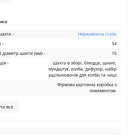
ики
шахти -
Нержавіюча сталь
 -
54
 діаметр шахти (мм) -
15
ія -
Шахта в зборі, блюдце, шланг,
мундштук, колба, дифузор, набір
ущільнювачів для колби та чаші
Фірмова картонна коробка з
ложементом.
ти все