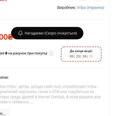
Виробник:
Imba (Украина)
Нагадаємо (Скоро очікується)
.00₴
До кінця акції:
сні ₴
на рахунок при покупці
i
0
9
2
3
5
9
5
4
 опис
на Imba - детка, охлади свой пыл, играяКальян Imba -
ценителей поугонять тачки в GTA или порубиться за
горы среди друзей в Mortal Combat. В этом кальяне все
ебе о гейминге. ...
і...