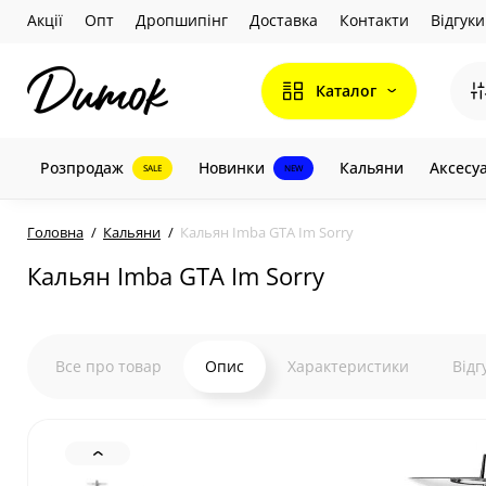
Акції
Опт
Дропшипінг
Доставка
Контакти
Відгуки
Каталог
Розпродаж
Новинки
Кальяни
Аксесу
SALE
NEW
Головна
Кальяни
Кальян Imba GTA Im Sorry
Кальян Imba GTA Im Sorry
Все про товар
Опис
Характеристики
Відг