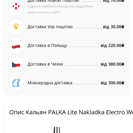
Доставка Новою Поштою
від
70.00₴
Адреси найближчих до вас відділень
дивитися на карті
Доставка Укр поштою
від
35.00₴
Доставка в Польщу
від
220.00₴
Доставка в Чехію
від
380.00₴
Міжнародна доставка
від
300.00₴
Опис Кальян PALKA Lite Nakladka Electro 