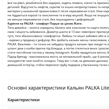
все на рівні, різьблення без задирок, ходять плавно, ніжно та приєм
деталей. Відсутність люфтів, скрипів та інших неприпустимих та не
матеріал у кальянній промисловості після нержавіючої сталі. Ним кори
не піддається корозії та окисленню та в міру міцний. Якщо не знущат
не менше нержавіючої сталі, без пошкоджень і деформацій.
Куріння на PALKA – комфорт Порше за ціною Жиги.
Тяга девайса – золота середина, баланс між класикою та надто полегш
смак і міцність забивання. Діаметр шахти в 13 мм і ювелірне припасу
туго, тяга збалансована і комфортна. Любиш ти міцні забивки або ж 
- окремо у продажу є дифузор. Він зробить кальян менш галасливим, а 
PALKA. Важливо – ти точно не забудеш продути кальян при покурі та 
шланг дим з колби прагне під блюдце, а потім стелиться вниз і розсію
стати постійним гостем у твоєму Instagram. Колба продується якісно,
Підхід бренду - максимальна якість за мінімальний прайс, ще й різнома
конкурентів таке знайти складно. Тому він і став, за деякими даними
домашній інтер'єр, стійко перенесе грубу подорож у багажнику тачки 
Основні характеристики Кальян PALKA Lite
Характеристики