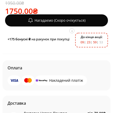
1950.00₴
1750.00₴
Нагадаємо (Скоро очікується)
i
До кінця акції:
+175
бонусні ₴
на рахунок при покупці
0
9
2
3
5
9
5
2
Оплата
Накладений платіж
Доставка