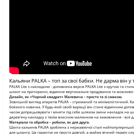
Кальяни PALKA – топ за свої бабки. Не дарма він у 
PALKA Lite з накладкою - доповнена версія PALKA Lite з крутою та ст
шланг на притиранні, відмінне вертикальне продування та можливість
Дизайн, як «Чорний квадрат» Малевича – просто та зі смаком.
Зовнішній вигляд апаратів PALKA – стриманий та мінімалістичний. Ка
боязкого новачка. У будь-якій своїй варіації він стане відмінним до
часом допрацьовувати і міняти під себе шляхом зміни накладок на шах
дерев'яну накладку з твоїм власним малюнком на замовлення - все дл
Матеріали та обробка – робили, як для друга.
Шахта кальянів PALKA зроблена з нержавіючої сталі найпопулярнішої та
для шланга. Це гарантує не просто довгий, а майже вічний термін сл