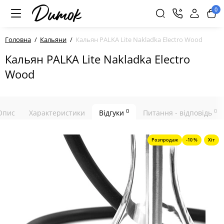
0
Головна
Кальяни
Кальян PALKA Lite Nakladka Electro Wood
Кальян PALKA Lite Nakladka Electro
Wood
0
0
Опис
Характеристики
Відгуки
Питання - відповідь
Розпродаж
-10 %
Хіт