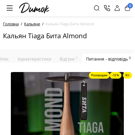
0
Головна
Кальяни
Кальян Tiaga Бита Almond
Кальян Tiaga Бита Almond
1
0
Опис
Характеристики
Відгуки
Питання - відповідь
Розпродаж
-12 %
Хіт