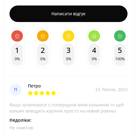
Написати відгук
1
2
3
4
5
0%
0%
0%
0%
100%
Петро
П
23 Липня, 2023
Якщо зрівнювати з попереднім моїм кальяном то цей
кальян виводить куріння просто на новий рівень!
Недоліки:
Не помітив