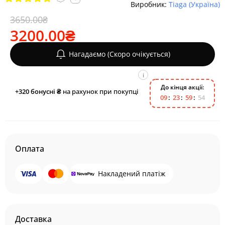
Виробник:
Tiaga (Україна)
3650.00₴
3200.00₴
Нагадаємо (Скоро очікується)
i
До кінця акції:
+320
бонусні ₴
на рахунок при покупці
0
9
2
3
5
9
5
4
Оплата
Накладений платіж
Доставка