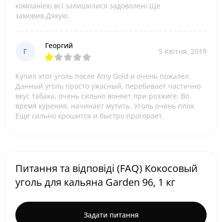
компанією,всі залишилися задоволені.Ще
замовив.Дякую.
Георгий
Г
5 Квітня, 2019
Купил этот уголь после Amy Gold и очень пожалел.
Данный уголь просто ужасный, перебивает частично
вкус табака, очень сильно воняет при розжиге. Во
время курения, начинает мутить. Уголь очень плох.
Еще сильно крошится и быстро прогорает.
Питання та відповіді (FAQ) Кокосовый
уголь для кальяна Garden 96, 1 кг
Задати питання