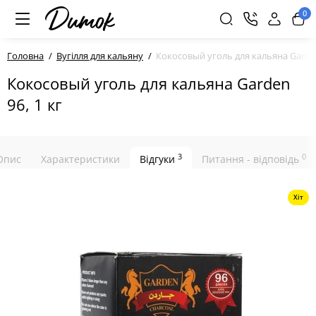
0
Головна
Вугілля для кальяну
Кокосовый уголь для кальяна Garden
Кокосовый уголь для кальяна Garden
96, 1 кг
3
0
Опис
Характеристики
Відгуки
Питання - відповідь
Хіт