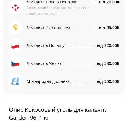
Доставка Новою Поштою
від
70.00₴
Адреси найближчих до вас відділень
дивитися на карті
Доставка Укр поштою
від
35.00₴
Доставка в Польщу
від
220.00₴
Доставка в Чехію
від
380.00₴
Міжнародна доставка
від
300.00₴
Опис Кокосовый уголь для кальяна
Garden 96, 1 кг