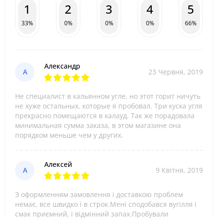
1
2
3
4
5
33%
0%
0%
0%
66%
Александр
А
23 Червня, 2019
Не специалист в кальянном угле, но этот горит ничуть
не хуже остальных, которые я пробовал. Три куска угля
прекрасно помещаются в калауд. Так же порадовала
минимальная сумма заказа, в этом магазине она
порядком меньше чем у других.
Алексей
А
9 Квітня, 2019
З оформленням замовлення і доставкою проблем
немає, все швидко і в строк.Мені сподобався вугілля і
смак приємний, і відмінний запах.Пробували