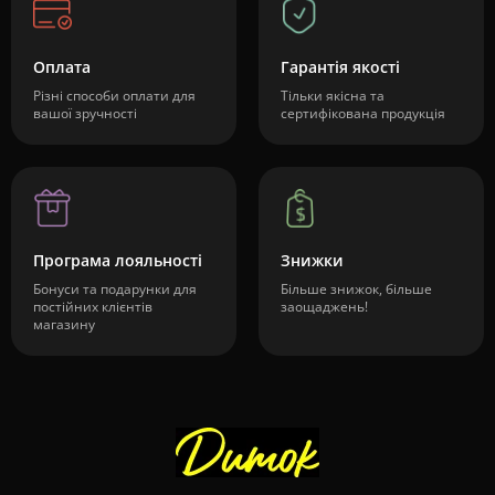
Оплата
Гарантія якості
Різні способи оплати для
Тільки якісна та
вашої зручності
сертифікована продукція
Програма лояльності
Знижки
Бонуси та подарунки для
Більше знижок, більше
постійних клієнтів
заощаджень!
магазину