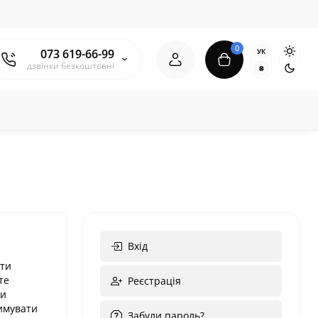
0
УК
073 619-66-99
дзвінки безкоштовні
₴
Вхід
ати
те
Реєстрація
ти
римувати
Забули пароль?