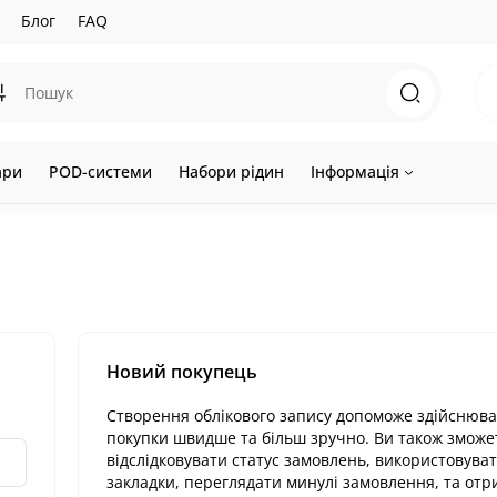
Блог
FAQ
ари
POD-системи
Набори рідин
Інформація
Новий покупець
Створення облікового запису допоможе здійснюв
покупки швидше та більш зручно. Ви також зможе
відслідковувати статус замовлень, використовува
закладки, переглядати минулі замовлення, та от