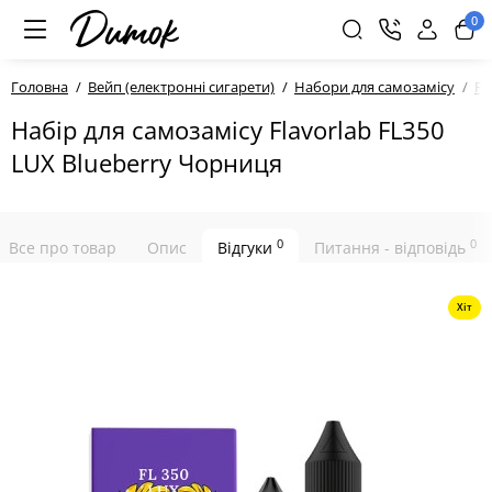
0
Головна
Вейп (електронні сигарети)
Набори для самозамісу
Fl
Набір для самозамісу Flavorlab FL350
LUX Blueberry Чорниця
0
0
Все про товар
Опис
Відгуки
Питання - відповідь
Хіт