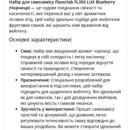
Набір для самозамісу Flavorlab FL350 LUX Blueberry
(Чорниця)
— це чудове поєднання свіжості та
насиченості, яке перенесе вас у світ ароматних
лісових ягід. Цей набір ідеально підійде для любителів
фруктових смаків, які шукають нові враження від
вейпінгу.
Основні характеристики:
Смак:
Набір має вишуканий аромат чорниці, що
поєднує в собі солодкість і легку кислинку.
Справжній смак лісових ягід передає відчуття
свіжості та природності, створюючи
неперевершений досвід з кожною затяжкою.
Призначення:
Спеціально розроблений для
використання в под-системах, цей набір
підходить для щоденного вейпінгу. Він ідеальний
як для новачків, так і для досвідчених вейперів,
які цінують якість і смакові нюанси.
Зручність у використанні:
Процес самозамісу
простий та зрозумілий, що дозволяє легко
регулювати інтенсивність смаку відповідно до
ваших уподобань. Ви можете створити ідеальний