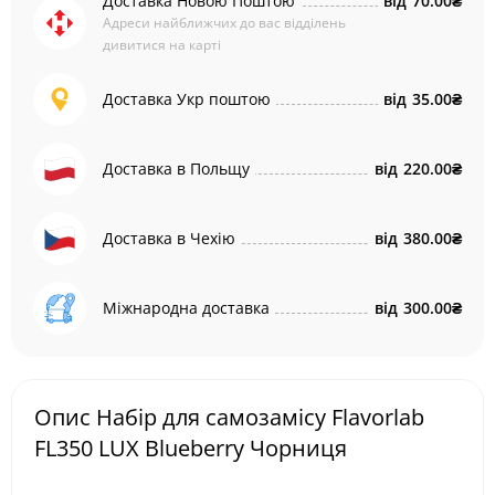
Доставка Новою Поштою
від
70.00₴
Адреси найближчих до вас відділень
дивитися на карті
Доставка Укр поштою
від
35.00₴
Доставка в Польщу
від
220.00₴
Доставка в Чехію
від
380.00₴
Міжнародна доставка
від
300.00₴
Опис Набір для самозамісу Flavorlab
FL350 LUX Blueberry Чорниця