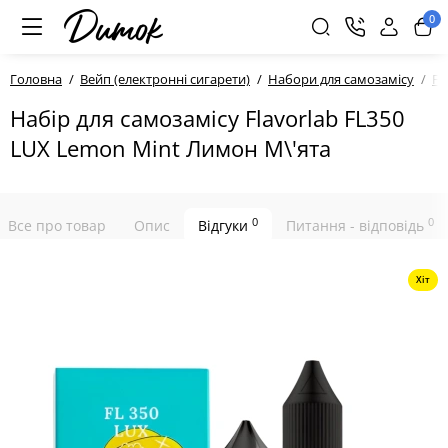
0
Головна
Вейп (електронні сигарети)
Набори для самозамісу
Fl
Набір для самозамісу Flavorlab FL350
LUX Lemon Mint Лимон М\'ята
0
0
Все про товар
Опис
Відгуки
Питання - відповідь
Хіт