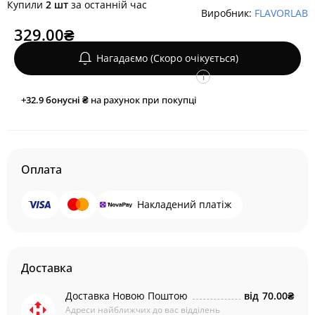
Купили
2 шт
за останній час
Виробник:
FLAVORLAB
329.00₴
Нагадаємо (Скоро очікується)
i
+32.9
бонусні ₴
на рахунок при покупці
Оплата
Накладений платіж
Доставка
Доставка Новою Поштою
від
70.00₴
Адреси найближчих до вас відділень