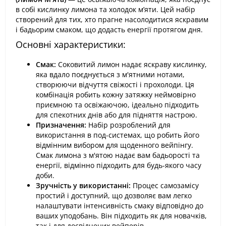
в собі кислинку лимона та холодок м’яти. Цей набір
створений для тих, хто прагне насолодитися яскравим
і бадьорим смаком, що додасть енергії протягом дня.
Основні характеристики:
Смак:
Соковитий лимон надає яскраву кислинку,
яка вдало поєднується з м'ятними нотами,
створюючи відчуття свіжості і прохолоди. Ця
комбінація робить кожну затяжку неймовірно
приємною та освіжаючою, ідеально підходить
для спекотних днів або для підняття настрою.
Призначення:
Набір розроблений для
використання в под-системах, що робить його
відмінним вибором для щоденного вейпінгу.
Смак лимона з м'ятою надає вам бадьорості та
енергії, відмінно підходить для будь-якого часу
доби.
Зручність у використанні:
Процес самозамісу
простий і доступний, що дозволяє вам легко
налаштувати інтенсивність смаку відповідно до
ваших уподобань. Він підходить як для новачків,
так і для досвідчених вейперів.