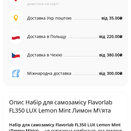
дивитися на карті
Доставка Укр поштою
від
35.00₴
Доставка в Польщу
від
220.00₴
Доставка в Чехію
від
380.00₴
Міжнародна доставка
від
300.00₴
Опис Набір для самозамісу Flavorlab
FL350 LUX Lemon Mint Лимон М\'ята
Набір для самозамісу Flavorlab FL350 LUX Lemon Mint
(Лимон М'ята)
— це освіжаюча комбінація, яка поєднує