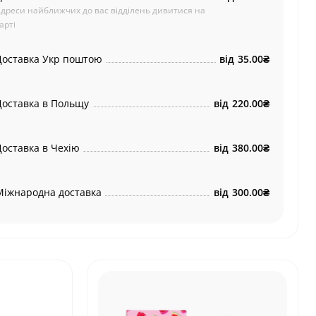
дреси найближчих до вас відділень дивитися на
арті
Доставка Укр поштою
від
35.00₴
Доставка в Польщу
від
220.00₴
Доставка в Чехію
від
380.00₴
Міжнародна доставка
від
300.00₴