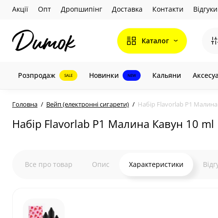
Акції
Опт
Дропшипінг
Доставка
Контакти
Відгуки
Каталог
Розпродаж
Новинки
Кальяни
Аксесу
SALE
NEW
Головна
Вейп (електронні сигарети)
Набір Flavorlab P1 Малина
Набір Flavorlab P1 Малина Кавун 10 ml
Все про товар
Опис
Характеристики
Відг