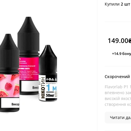
Купили
2 шт
149.00
+14.9
бону
Скорочений
Flavorlab P1 
впевнено за
високій якос
створення ко
Читати дал