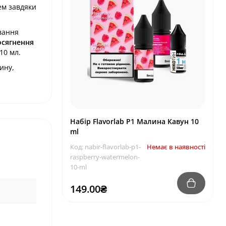
ем завдяки
вання
осягнення
10 мл.
ину,
Набір Flavorlab P1 Малина Кавун 10
ml
Код: nabir-flavorlab-p1-
Немає в наявності
raspberry-watermelon-
10-ml
149.00₴