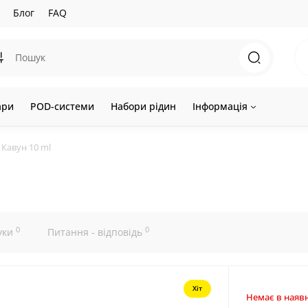
Блог
FAQ
ари
POD-системи
Набори рідин
Інформація
 Кавун 10 ml
0
0
уки
Питання - відповідь
Хіт
Немає в наявн