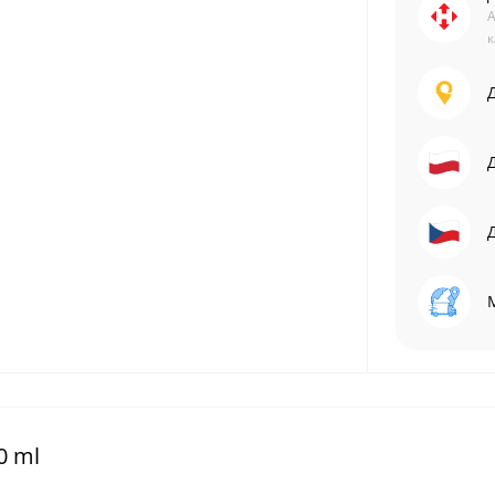
А
к
0 ml