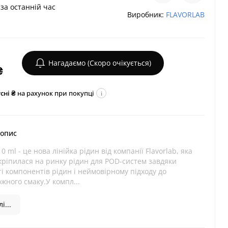
за останній час
Виробник:
FLAVORLAB
Нагадаємо (Скоро очікується)
₴
сні ₴
на рахунок при покупці
i
 опис
10 ml - це нова лінійка рідин від компанії Flavorlab, яка
кріпилася на ринку рідин для POD-систем завдяки
ті компонентів рідин і неймовірному підходу до
жного смаку.У компл...
і...