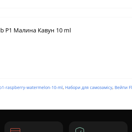
lab P1 Малина Кавун 10 ml
-p1-raspberry-watermelon-10-ml
,
Набори для самозамісу
,
Вейпи Fl