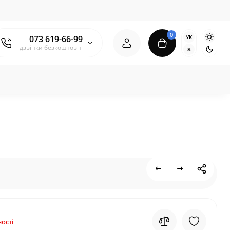
0
УК
073 619-66-99
дзвінки безкоштовні
₴
ості