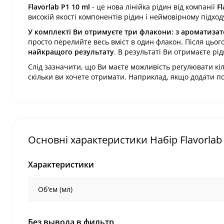
Flavorlab P1 10 ml
- це нова лінійка рідин від компанії
Fl
високій якості компонентів рідин і неймовірному підход
У комплекті Ви отримуєте три флакони: з ароматизат
просто перелийте весь вміст в один флакон. Після цьог
найкращого результату
. В результаті Ви отримаєте рід
Слід зазначити, що Ви маєте можливість регулювати кіль
скільки ви хочете отримати. Наприклад, якщо додати по
Основні характеристики Набір Flavorlab
Характеристики
Об'єм (мл)
Без вывода в фильтр