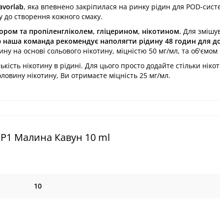
avorlab
, яка впевнено закріпилася на ринку рідин для POD-сист
у до створення кожного смаку.
ором та пропіленгліколем, гліцерином, нікотином.
Для змішу
о
наша команда рекомендує наполягти рідину 48 годин для д
ину на основі сольового нікотину, міцністю 50 мг/мл, та об'ємом 
кість нікотину в рідині. Для цього просто додайте стільки нікот
ловину нікотину, Ви отримаєте міцність 25 мг/мл.
 P1 Малина Кавун 10 ml
10