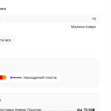
ики
-
10
Малина Кавун
ти все
Накладений платіж
а
Доставка Новою Поштою
від
70.00₴