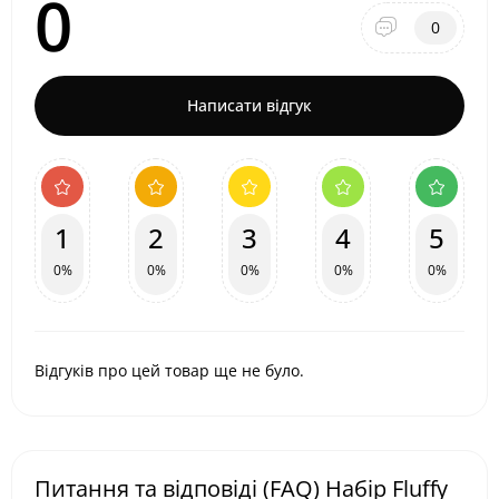
0
0
Написати відгук
1
2
3
4
5
0%
0%
0%
0%
0%
Відгуків про цей товар ще не було.
Питання та відповіді (FAQ) Набір Fluffy