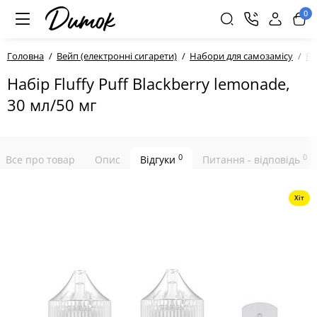
0
Головна
Вейп (електронні сигарети)
Набори для самозамісу
Fl
Набір Fluffy Puff Blackberry lemonade,
30 мл/50 мг
0
0
Все про товар
Опис
Відгуки
Питання - відповідь
Хіт