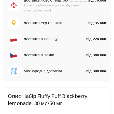
Доставка Новою Поштою
від
70.00₴
Адреси найближчих до вас відділень
дивитися на карті
Доставка Укр поштою
від
35.00₴
Доставка в Польщу
від
220.00₴
Доставка в Чехію
від
380.00₴
Міжнародна доставка
від
300.00₴
Опис Набір Fluffy Puff Blackberry
lemonade, 30 мл/50 мг