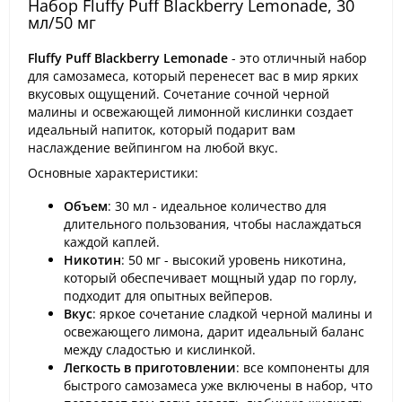
Набор Fluffy Puff Blackberry Lemonade, 30
мл/50 мг
Fluffy Puff Blackberry Lemonade
- это отличный набор
для самозамеса, который перенесет вас в мир ярких
вкусовых ощущений. Сочетание сочной черной
малины и освежающей лимонной кислинки создает
идеальный напиток, который подарит вам
наслаждение вейпингом на любой вкус.
Основные характеристики:
Объем
: 30 мл - идеальное количество для
длительного пользования, чтобы наслаждаться
каждой каплей.
Никотин
: 50 мг - высокий уровень никотина,
который обеспечивает мощный удар по горлу,
подходит для опытных вейперов.
Вкус
: яркое сочетание сладкой черной малины и
освежающего лимона, дарит идеальный баланс
между сладостью и кислинкой.
Легкость в приготовлении
: все компоненты для
быстрого самозамеса уже включены в набор, что