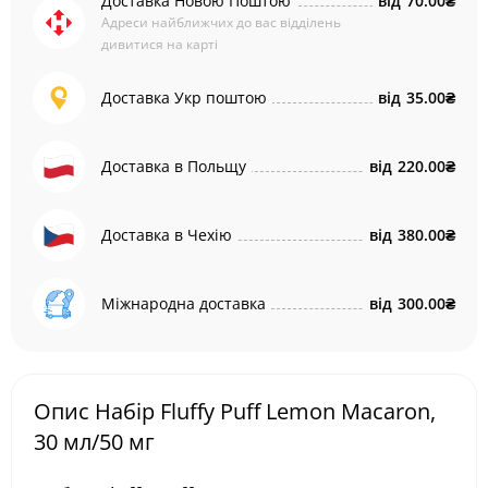
Доставка Новою Поштою
від
70.00₴
Адреси найближчих до вас відділень
дивитися на карті
Доставка Укр поштою
від
35.00₴
Доставка в Польщу
від
220.00₴
Доставка в Чехію
від
380.00₴
Міжнародна доставка
від
300.00₴
Опис Набір Fluffy Puff Lemon Macaron,
30 мл/50 мг