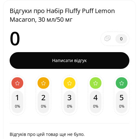
Відгуки про Набір Fluffy Puff Lemon
Macaron, 30 мл/50 мг
0
0
Написати відгук
1
2
3
4
5
0%
0%
0%
0%
0%
Відгуків про цей товар ще не було.