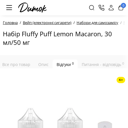
0
Головна
Вейп (електронні сигарети)
Набори для самозамісу
Fl
Набір Fluffy Puff Lemon Macaron, 30
мл/50 мг
0
0
Все про товар
Опис
Відгуки
Питання - відповідь
Хіт