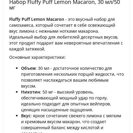
Набор Fluffy Puff Lemon Macaron, 30 мл/50
мг
Fluffy Puff Lemon Macaron
- это вкусный набор для
самозамеса, который сочетает в себе освежающий
вкус лимона с нежными нотками макарона.
Идеальный выбор для любителей десертных вкусов,
этот продукт подарит вам невероятные впечатления с
каждой затяжкой.
Основные характеристики:
Объем
: 30 мл - достаточное количество для
приготовления нескольких порций жидкости, что
позволяет наслаждаться вашим любимым
вкусом.
Никотин
: 50 мг - высокий уровень,
обеспечивающий мощный удар по горлу,
идеально подходит для опытных вейперов,
ценящих насыщенные ощущения.
Вкус
: яркое сочетание свежего лимона с мягким
и кремовым вкусом макарон, что создает
совершенный баланс между кислотой и