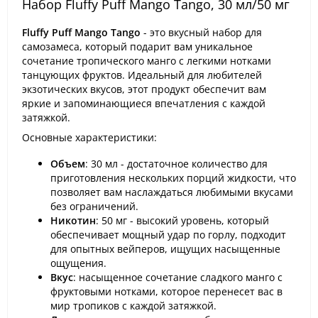
Набор Fluffy Puff Mango Tango, 30 мл/50 мг
Fluffy Puff Mango Tango
- это вкусный набор для
самозамеса, который подарит вам уникальное
сочетание тропического манго с легкими нотками
танцующих фруктов. Идеальный для любителей
экзотических вкусов, этот продукт обеспечит вам
яркие и запоминающиеся впечатления с каждой
затяжкой.
Основные характеристики:
Объем
: 30 мл - достаточное количество для
приготовления нескольких порций жидкости, что
позволяет вам наслаждаться любимыми вкусами
без ограничений.
Никотин
: 50 мг - высокий уровень, который
обеспечивает мощный удар по горлу, подходит
для опытных вейперов, ищущих насыщенные
ощущения.
Вкус
: насыщенное сочетание сладкого манго с
фруктовыми нотками, которое перенесет вас в
мир тропиков с каждой затяжкой.