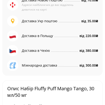
Доставка Новою Поштою
від
70.00₴
Адреси найближчих до вас відділень
дивитися на карті
Доставка Укр поштою
від
35.00₴
Доставка в Польщу
від
220.00₴
Доставка в Чехію
від
380.00₴
Міжнародна доставка
від
300.00₴
Опис Набір Fluffy Puff Mango Tango, 30
мл/50 мг