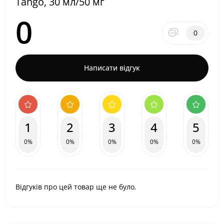
Tango, 30 мл/50 мг
0
0
Написати відгук
1
2
3
4
5
0%
0%
0%
0%
0%
Відгуків про цей товар ще не було.