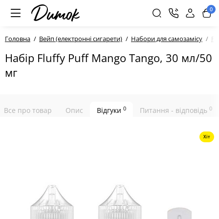
0
Головна
Вейп (електронні сигарети)
Набори для самозамісу
Fl
Набір Fluffy Puff Mango Tango, 30 мл/50
мг
0
0
Все про товар
Опис
Відгуки
Питання - відповідь
Хіт