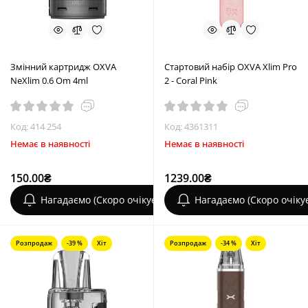
Змінний картридж OXVA
Стартовий набір OXVA Xlim Pro
NeXlim 0.6 Om 4ml
2 - Coral Pink
Код: 414 254
Код: 4361311
Немає в наявності
Немає в наявності
150.00₴
1239.00₴
Нагадаємо (Скоро очікується)
Нагадаємо (Скоро очіку
Розпродаж
-39 %
Хіт
Розпродаж
-34 %
Хіт