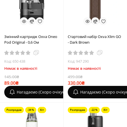
Змінний картридж Oxva Oneo
Стартовий набір Oxva Xlim GO
Pod Original - 0,6 Ом
- Dark Brown
Код: 650 438
Код: 947 290
Немає в наявності
Немає в наявності
145.00₴
499.00₴
89.00₴
330.00₴
Нагадаємо (Скоро очікується)
Нагадаємо (Скоро очіку
Розпродаж
-34 %
Хіт
Розпродаж
-22 %
Хіт