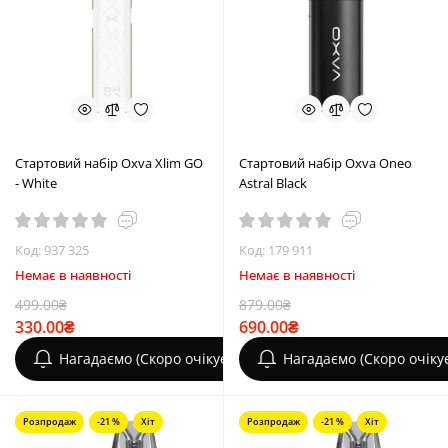
Стартовий набір Oxva Xlim GO
Стартовий набір Oxva Oneo
- White
Astral Black
Код: 937 325
Код: 179 911
Немає в наявності
Немає в наявності
499.00₴
879.00₴
330.00₴
690.00₴
Нагадаємо (Скоро очікується)
Нагадаємо (Скоро очіку
Розпродаж
-21 %
Хіт
Розпродаж
-21 %
Хіт