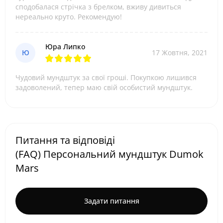
сподобалася стрічка з брелком, вживу дивиться
нереально круто. Рекомендую!
Юра Липко
Ю
17 Жовтня, 2021
Чудовий мундштук за свої гроші. Покупкою лишився
задоволений, тепер маю свій особистий мундштук.
Питання та відповіді
(FAQ) Персональний мундштук Dumok
Mars
Задати питання