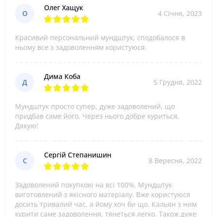
Олег Хащук
О
4 Січня, 2023
Красивий персональний мундштук, сподобалося в
ньому все з задоволенням користуюся.
Дима Коба
Д
5 Грудня, 2022
Мундштук просто супер, дуже задоволений, що
придбав саме його. Через нього добре куриться.
Дякую!
Сергій Степанишин
С
8 Вересня, 2022
Задоволений покупкою на всі 100%. Мундштук
виготовлений з якісного матеріалу. Вже користуюся
досить тривалий час, а йому хоч би що. Кальян з ним
курити саме задоволення, тянеться легко. Також дуже