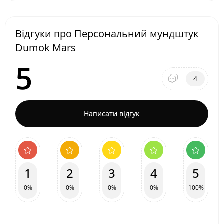
Відгуки про Персональний мундштук
Dumok Mars
5
4
Написати відгук
1
2
3
4
5
0%
0%
0%
0%
100%