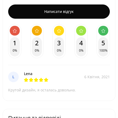
Написати відгук
1
2
3
4
5
0%
0%
0%
0%
100%
Lena
L
6 Квітня, 2021
Крутой дизайн, я осталась довольна.
Питання та відповіді