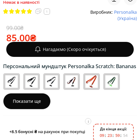
Немає в наявності
Виробник:
Personalka
1
(Україна)
99.00₴
85.00₴
Нагадаємо (Скоро очікується)
Персональний мундштук Personalka Scratch: Bananas
Показати ще
i
До кінця акції:
+8.5
бонусні ₴
на рахунок при покупці
0
9
2
3
5
9
5
3