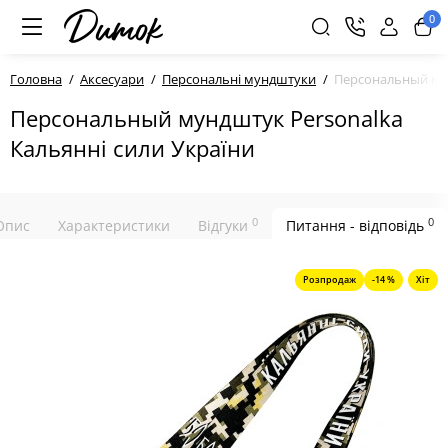
0
Головна
Аксесуари
Персональні мундштуки
Персональный мун
Персональный мундштук Personalka
Кальянні сили України
0
0
Опис
Характеристики
Відгуки
Питання - відповідь
Розпродаж
-14 %
Хіт