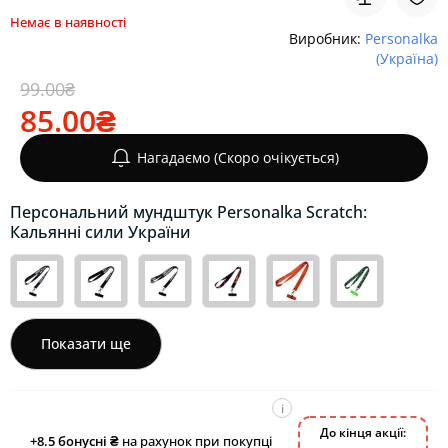
Немає в наявності
Виробник:
Personalka
(Україна)
99.00₴
85.00₴
Нагадаємо (Скоро очікується)
Персональний мундштук Personalka Scratch:
Кальянні сили України
Показати ще
i
До кінця акції:
+8.5
бонусні ₴
на рахунок при покупці