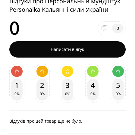
Відгуки про Персональный мундштук
Personalka Кальянні сили України
0
0
Написати відгук
1
2
3
4
5
0%
0%
0%
0%
0%
Відгуків про цей товар ще не було.