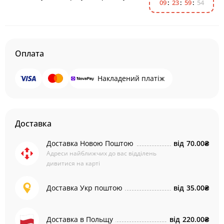
0
9
2
3
5
9
5
4
Оплата
Накладений платіж
Доставка
Доставка Новою Поштою
від
70.00₴
Адреси найближчих до вас відділень
дивитися на карті
Доставка Укр поштою
від
35.00₴
Доставка в Польщу
від
220.00₴