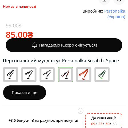
Немає в наявності
Виробник:
Personalka
(Україна)
99.00₴
85.00₴
Нагадаємо (Скоро очікується)
Персональний мундштук Personalka Scratch: Space
Показати ще
i
До кінця акції:
+8.5
бонусні ₴
на рахунок при покупці
0
9
2
3
5
9
5
3