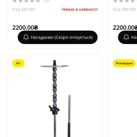
Код: 640 302
Немає в наявності
Код: 999 904
2200.00₴
2200.00
Нагадаємо (Скоро очікується)
На
Хіт
Розпродаж