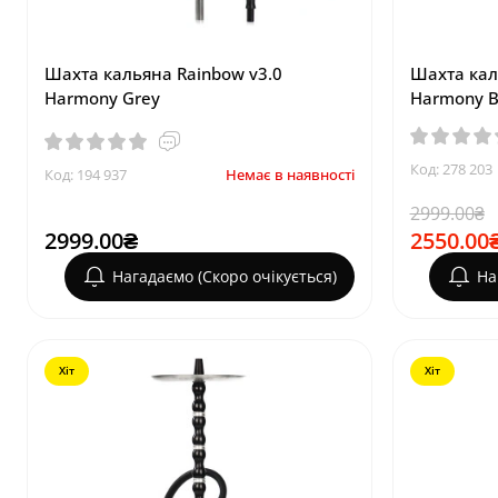
Шахта кальяна Rainbow v3.0
Шахта кал
Harmony Grey
Harmony B
Код: 278 203
Код: 194 937
Немає в наявності
2999.00₴
2999.00₴
2550.00
Нагадаємо (Скоро очікується)
На
Хіт
Хіт