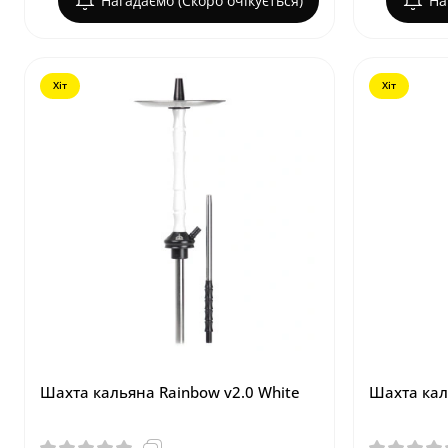
Нагадаємо (Скоро очікується)
На
Хіт
Хіт
Шахта кальяна Rainbow v2.0 White
Шахта кал