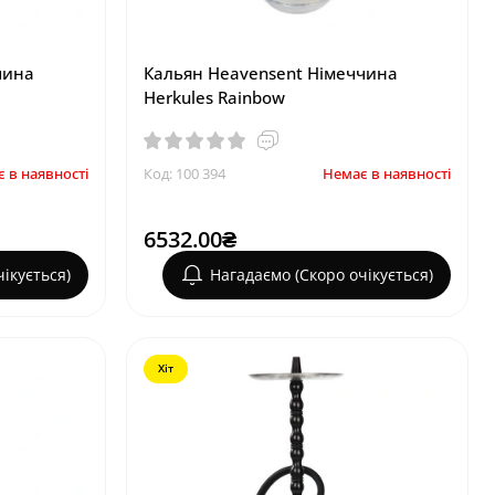
чина
Кальян Heavensent Німеччина
Herkules Rainbow
 в наявності
Код: 100 394
Немає в наявності
6532.00₴
ікується)
Нагадаємо (Скоро очікується)
Хіт