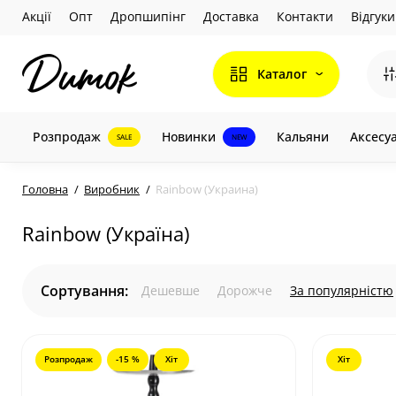
Акції
Опт
Дропшипінг
Доставка
Контакти
Відгуки
Каталог
Розпродаж
Новинки
Кальяни
Аксесу
SALE
NEW
Головна
Виробник
Rainbow (Украина)
Rainbow (Україна)
Сортування:
Дешевше
Дорожче
За популярністю
Розпродаж
-15 %
Хіт
Хіт