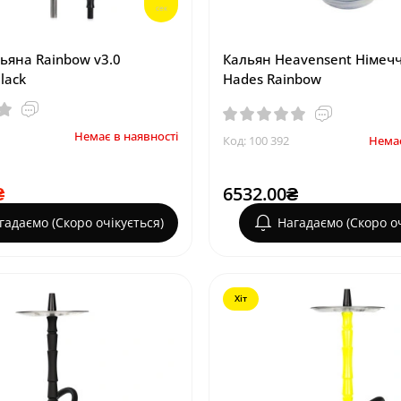
сек
ьяна Rainbow v3.0
Кальян Heavensent Німеч
lack
Hades Rainbow
Немає в наявності
Код: 100 392
Немає
₴
6532.00₴
гадаємо (Скоро очікується)
Нагадаємо (Скоро оч
Хіт