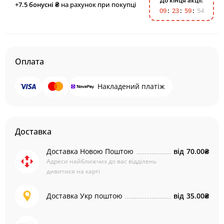
До кінця акції:
+7.5
бонусні ₴
на рахунок при покупці
0
9
2
3
5
9
5
4
Оплата
Накладений платіж
Доставка
Доставка Новою Поштою
від
70.00₴
Адреси найближчих до вас відділень
дивитися на карті
Доставка Укр поштою
від
35.00₴