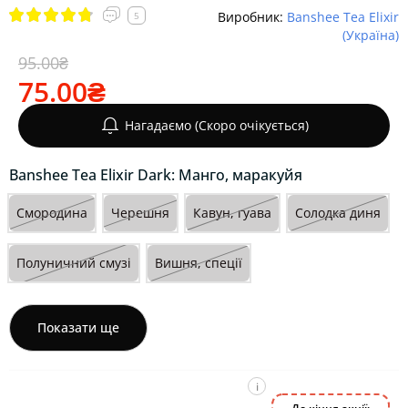
Виробник:
Banshee Tea Elixir
5
(Україна)
95.00₴
75.00₴
Нагадаємо (Скоро очікується)
Banshee Tea Elixir Dark: Манго, маракуйя
Смородина
Черешня
Кавун, гуава
Солодка диня
Полуничний смузі
Вишня, спеції
Показати ще
i