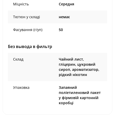
Міцність
Середня
Тютюн у складі
немає
Фасування (г/уп)
50
Без вывода в фильтр
Склад
Чайний лист,
гліцерин, цукровий
сироп, ароматизатор,
рідкий нікотин
Упаковка
Запаяний
поліетиленовий пакет
у фірмовій картонній
коробці