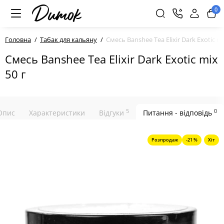
0
Головна
Табак для кальяну
Смесь Banshee Tea Elixir Dark Exotic mi
Смесь Banshee Tea Elixir Dark Exotic mix
50 г
5
0
Опис
Характеристики
Відгуки
Питання - відповідь
Розпродаж
-21 %
Хіт