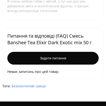
Я очень люблю табак с мятой, а тут как раз уже
добавлена мята и экзотические фрукты. У Банши
всегда интересные сочетания.
Питання та відповіді (FAQ) Смесь
Banshee Tea Elixir Dark Exotic mix 50 г
Задати питання
Немає запитань про цей товар.
Теги:
Безнікотинові суміші