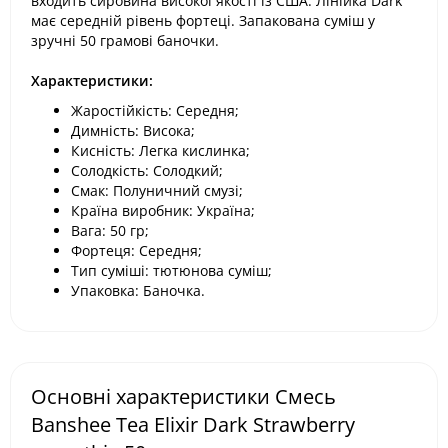
входить сировина високої якості із США. Лінійка Dark
має середній рівень фортеці. Запакована суміш у
зручні 50 грамові баночки.
Характеристики:
Жаростійкість: Середня;
Димність: Висока;
Кисність: Легка кислинка;
Солодкість: Солодкий;
Смак: Полуничний смузі;
Країна виробник: Україна;
Вага: 50 гр;
Фортеця: Середня;
Тип суміші: тютюнова суміш;
Упаковка: Баночка.
Основні характеристики Смесь
Banshee Tea Elixir Dark Strawberry