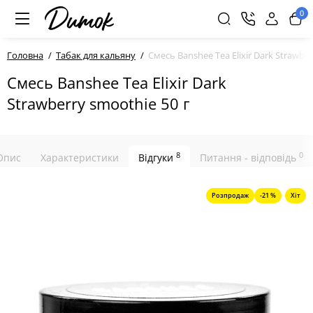
0
Головна
Табак для кальяну
Смесь Banshee Tea Elixir Dark Strawber
Смесь Banshee Tea Elixir Dark
Strawberry smoothie 50 г
8
0
Опис
Характеристики
Відгуки
Питання - відповідь
Розпродаж
-21 %
Хіт