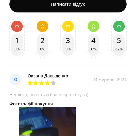
Написати відгук
1
2
3
4
5
0%
0%
0%
37%
62%
Оксана Давыденко
О
24 Червня, 2024
Неплохо, но есть и более ярче вкусы)
Фотографії покупця