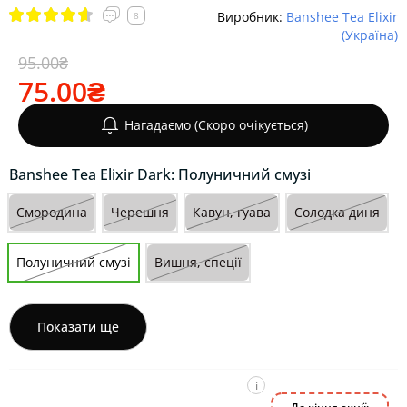
Виробник:
Banshee Tea Elixir
8
(Україна)
95.00₴
75.00₴
Нагадаємо (Скоро очікується)
Banshee Tea Elixir Dark: Полуничний смузі
Смородина
Черешня
Кавун, гуава
Солодка диня
Полуничний смузі
Вишня, спеції
Показати ще
i