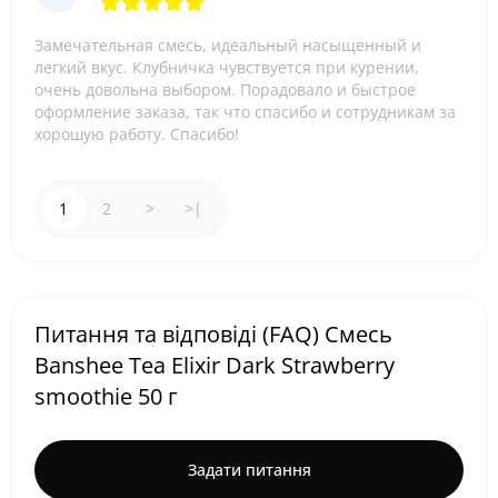
Замечательная смесь, идеальный насыщенный и
легкий вкус. Клубничка чувствуется при курении,
очень довольна выбором. Порадовало и быстрое
оформление заказа, так что спасибо и сотрудникам за
хорошую работу. Спасибо!
1
2
>
>|
Питання та відповіді (FAQ) Смесь
Banshee Tea Elixir Dark Strawberry
smoothie 50 г
Задати питання