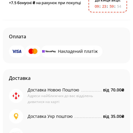
До кінця акції:
+7.5
бонусні ₴
на рахунок при покупці
0
9
2
3
5
9
5
3
Оплата
Накладений платіж
Доставка
Доставка Новою Поштою
від
70.00₴
Адреси найближчих до вас відділень
дивитися на карті
Доставка Укр поштою
від
35.00₴