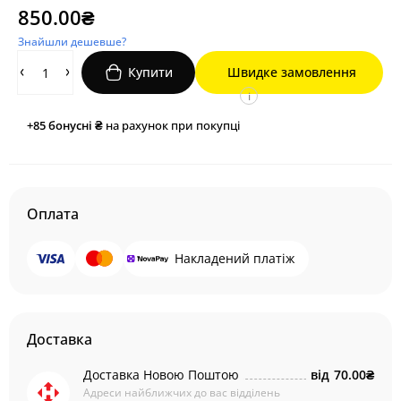
850.00₴
Знайшли дешевше?
Купити
Швидке замовлення
i
+85
бонусні ₴
на рахунок при покупці
Оплата
Накладений платіж
Доставка
Доставка Новою Поштою
від
70.00₴
Адреси найближчих до вас відділень