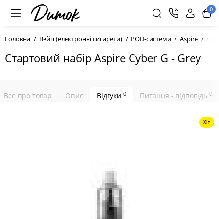
0
Головна
Вейп (електронні сигарети)
POD-системи
Aspire
Стар
Стартовий набір Aspire Cyber G - Grey
0
0
Все про товар
Опис
Відгуки
Питання - відповідь
Хіт