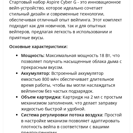
Стартовый набор Aspire Cyber G - это инновационное
вейп-устройство, которое идеально сочетает
стильный дизайн и современные технологии,
обеспечивая отличный опыт вейпинга. Этот комплект
подходит как для новичков, так и для опытных
вейперов, предлагая легкость в использовании и
приятные вкусы.
Основные характеристики:
Мощность:
Максимальная мощность 18 Вт, что
позволяет получать насыщенные облака дыма с
прекрасным вкусом.
Аккумулятор:
Встроенный аккумулятор
емкостью 800 мАч обеспечивает длительное
время работы, чтобы вы могли наслаждаться
вейпингом без частых подзарядок.
Объем картриджа:
Картридж на 2 мл с простым
механизмом заполнения, что делает заправку
жидкостью быстрой и удобной.
Система регулировки потока воздуха:
Простой
в настройке механизм позволяет адаптировать
плотность вейпа в соответствии с вашими
предпочтениями.