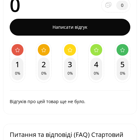
0
0
Написати відгук
1
2
3
4
5
0%
0%
0%
0%
0%
Відгуків про цей товар ще не було.
Питання та відповіді (FAQ) Стартовий