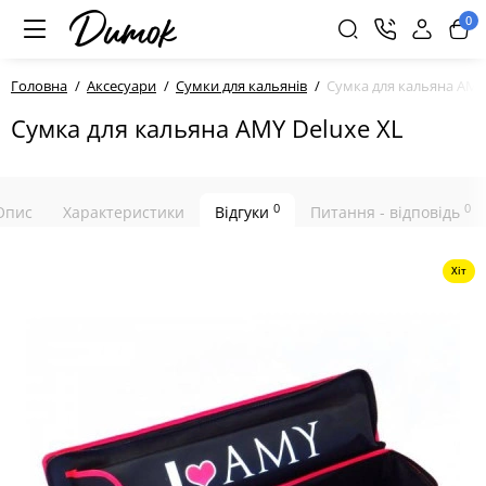
0
Головна
Аксесуари
Сумки для кальянів
Сумка для кальяна AMY
Сумка для кальяна AMY Deluxe XL
0
0
Опис
Характеристики
Відгуки
Питання - відповідь
Хіт