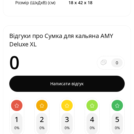
Розмір (ШхДхВ) (см)
18 х 42 х 18
Відгуки про Сумка для кальяна AMY
Deluxe XL
0
0
Написати відгук
1
2
3
4
5
0%
0%
0%
0%
0%