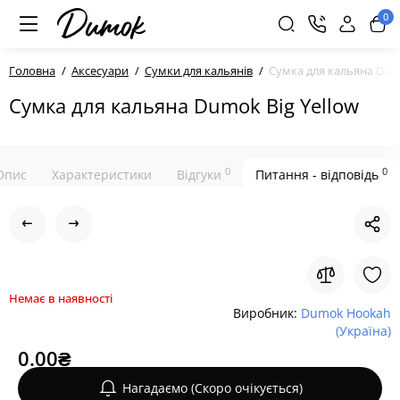
0
Головна
Аксесуари
Сумки для кальянів
Сумка для кальяна Dumo
Сумка для кальяна Dumok Big Yellow
0
0
Опис
Характеристики
Відгуки
Питання - відповідь
Немає в наявності
Виробник:
Dumok Hookah
(Україна)
0.00₴
Нагадаємо (Скоро очікується)