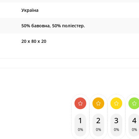
Україна
50% бавовна, 50% поліестер.
20 х 80 х 20
1
2
3
4
0%
0%
0%
0%