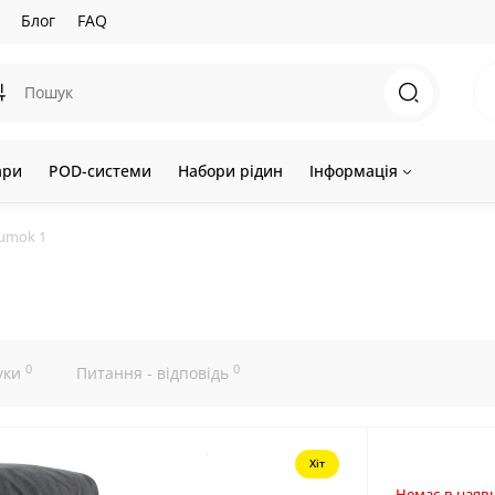
Блог
FAQ
ари
POD-системи
Набори рідин
Інформація
Dumok 1
0
0
уки
Питання - відповідь
Хіт
Немає в наявн