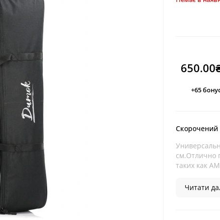
650.00
+65
бонус
Скорочений
Универсальна
см.Отлично п
таких как AM
Читати дал