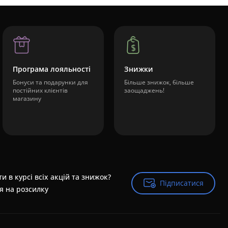
Програма лояльності
Знижки
Бонуси та подарунки для
Більше знижок, більше
постійних клієнтів
заощаджень!
магазину
и в курсі всіх акцій та знижок?
Підписатися
Підписатися
я на розсилку