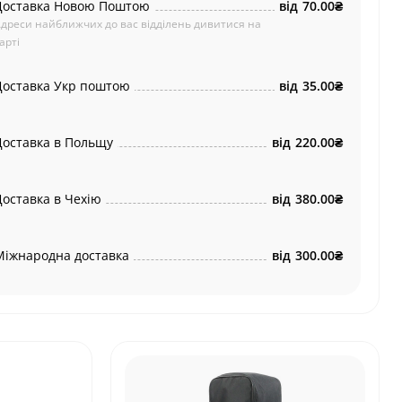
Доставка Новою Поштою
від
70.00₴
дреси найближчих до вас відділень дивитися на
арті
Доставка Укр поштою
від
35.00₴
Доставка в Польщу
від
220.00₴
Доставка в Чехію
від
380.00₴
Міжнародна доставка
від
300.00₴