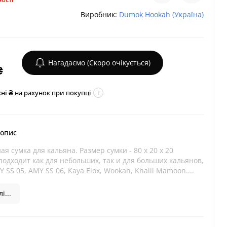
Виробник:
Dumok Hookah (Україна)
Нагадаємо (Скоро очікується)
₴
ні ₴
на рахунок при покупці
i
 опис
я сумка для кальяна. Размер сумки - 80 х 20 х 20
одходит как для небольших, так и для больших кальянов,
Y SS 05, AMY SS 06, Kaya Elox, Wookah, Khalil Mamoon....
і...