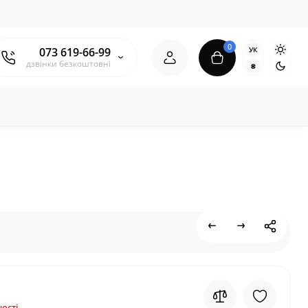
0
УК
073 619-66-99
дзвінки безкоштовні
₴
ості