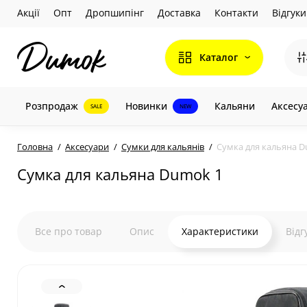
Акції
Опт
Дропшипінг
Доставка
Контакти
Відгуки
Каталог
Розпродаж
Новинки
Кальяни
Аксесу
SALE
NEW
Головна
Аксесуари
Сумки для кальянів
Сумка для кальяна 
Сумка для кальяна Dumok 1
Все про товар
Опис
Характеристики
Відг