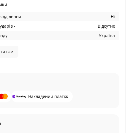
ики
відділення -
Ні
ударів -
Відсутнє
нду -
Україна
ти все
Накладений платіж
а