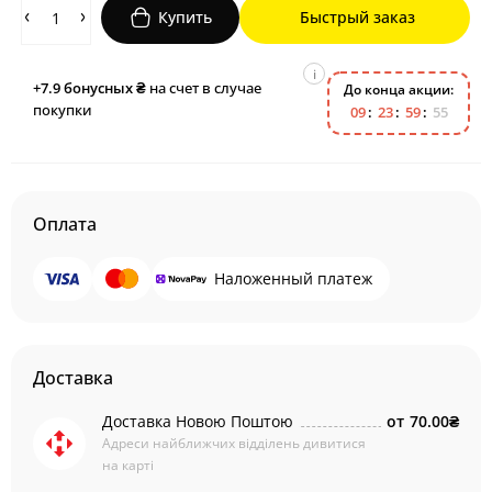
Купить
Быстрый заказ
i
+7.9
бонусных ₴
на счет в случае
До конца акции:
покупки
0
9
2
3
5
9
5
4
Оплата
Наложенный платеж
Доставка
Доставка Новою Поштою
от
70.00₴
Адреси найближчих відділень дивитися
на карті