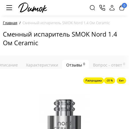
0
Главная
Сменный испаритель SMOK Nord 1.4 Ом Ceramic
Сменный испаритель SMOK Nord 1.4
Ом Ceramic
0
0
Описание
Характеристики
Отзывы
Вопрос - ответ
Распродажа
-31 %
Хит